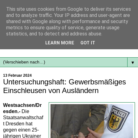
This site uses cookies from Google to deliver its services
and to analyze traffic. Your IP address and user-agent are
shared with Google along with performance and security
metrics to ensure quality of service, generate usage
statistics, and to detect and address abuse.
Mit frischen Themen aus der Region immer auf dem
LEARN MORE
GOT IT
Laufenden...
▼
13 Februar 2024
Untersuchungshaft: Gewerbsmäßiges
Einschleusen von Ausländern
Westsachsen/Dr
esden.-
Die
Staatsanwaltschaf
t Dresden hat
gegen einen 25-
jährigen Ukrainer