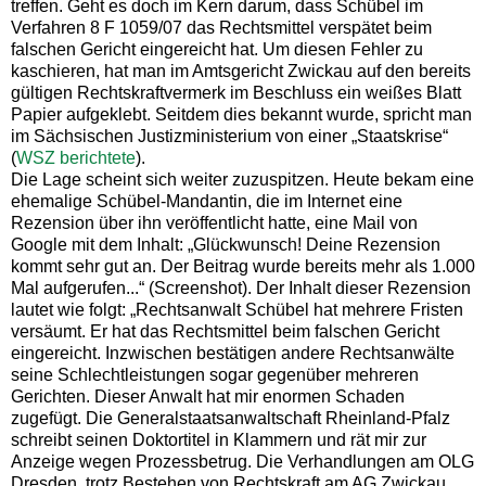
treffen. Geht es doch im Kern darum, dass Schübel im
Verfahren 8 F 1059/07 das Rechtsmittel verspätet beim
falschen Gericht eingereicht hat. Um diesen Fehler zu
kaschieren, hat man im Amtsgericht Zwickau auf den bereits
gültigen Rechtskraftvermerk im Beschluss ein weißes Blatt
Papier aufgeklebt. Seitdem dies bekannt wurde, spricht man
im Sächsischen Justizministerium von einer „Staatskrise“
(
WSZ berichtete
).
Die Lage scheint sich weiter zuzuspitzen. Heute bekam eine
ehemalige Schübel-Mandantin, die im Internet eine
Rezension über ihn veröffentlicht hatte, eine Mail von
Google mit dem Inhalt: „Glückwunsch! Deine Rezension
kommt sehr gut an. Der Beitrag wurde bereits mehr als 1.000
Mal aufgerufen...“ (Screenshot). Der Inhalt dieser Rezension
lautet wie folgt: „Rechtsanwalt Schübel hat mehrere Fristen
versäumt. Er hat das Rechtsmittel beim falschen Gericht
eingereicht. Inzwischen bestätigen andere Rechtsanwälte
seine Schlechtleistungen sogar gegenüber mehreren
Gerichten. Dieser Anwalt hat mir enormen Schaden
zugefügt. Die Generalstaatsanwaltschaft Rheinland-Pfalz
schreibt seinen Doktortitel in Klammern und rät mir zur
Anzeige wegen Prozessbetrug. Die Verhandlungen am OLG
Dresden, trotz Bestehen von Rechtskraft am AG Zwickau,