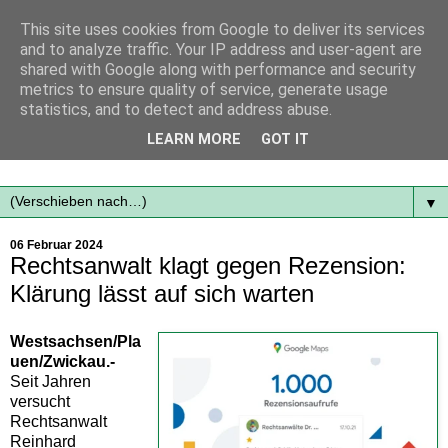
This site uses cookies from Google to deliver its services
and to analyze traffic. Your IP address and user-agent are
shared with Google along with performance and security
metrics to ensure quality of service, generate usage
statistics, and to detect and address abuse.
Mit frischen Themen aus der Region immer auf dem
LEARN MORE
GOT IT
Laufenden...
▼
06 Februar 2024
Rechtsanwalt klagt gegen Rezension:
Klärung lässt auf sich warten
Westsachsen/Pla
uen/Zwickau.-
Seit Jahren
versucht
Rechtsanwalt
Reinhard