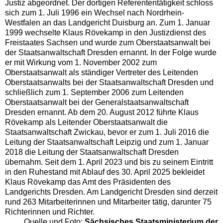
Justiz abgeordnet. Der dortigen Referententätigkeit schloss
sich zum 1. Juli 1996 ein Wechsel nach Nordrhein-
Westfalen an das Landgericht Duisburg an. Zum 1. Januar
1999 wechselte Klaus Rövekamp in den Justizdienst des
Freistaates Sachsen und wurde zum Oberstaatsanwalt bei
der Staatsanwaltschaft Dresden ernannt. In der Folge wurde
er mit Wirkung vom 1. November 2002 zum
Oberstaatsanwalt als ständiger Vertreter des Leitenden
Oberstaatsanwalts bei der Staatsanwaltschaft Dresden und
schließlich zum 1. September 2006 zum Leitenden
Oberstaatsanwalt bei der Generalstaatsanwaltschaft
Dresden ernannt. Ab dem 20. August 2012 führte Klaus
Rövekamp als Leitender Oberstaatsanwalt die
Staatsanwaltschaft Zwickau, bevor er zum 1. Juli 2016 die
Leitung der Staatsanwaltschaft Leipzig und zum 1. Januar
2018 die Leitung der Staatsanwaltschaft Dresden
übernahm. Seit dem 1. April 2023 und bis zu seinem Eintritt
in den Ruhestand mit Ablauf des 30. April 2025 bekleidet
Klaus Rövekamp das Amt des Präsidenten des
Landgerichts Dresden. Am Landgericht Dresden sind derzeit
rund 263 Mitarbeiterinnen und Mitarbeiter tätig, darunter 75
Richterinnen und Richter.
Quelle und Foto:
Sächsisches Staatsministerium der