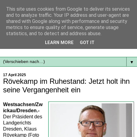
This site uses cookies from Google to deliver its services
and to analyze traffic. Your IP address and user-agent are
shared with Google along with performance and security
metrics to ensure quality of service, generate usage
statistics, and to detect and address abuse.
Mit frischen Themen aus der Region immer auf dem
LEARN MORE
GOT IT
Laufenden...
▼
17 April 2025
Rövekamp im Ruhestand: Jetzt holt ihn
seine Vergangenheit ein
Westsachsen/Zw
ickau/Dresden.-
Der Präsident des
Landgerichts
Dresden, Klaus
Rövekamp (Foto