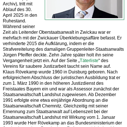
Archiv), tritt mit
Ablauf des 30.
April 2025 in den
Ruhestand.
Während seiner
Zeit als Leitender Oberstaatsanwalt in Zwickau war er
mehrfach mit der Zwickauer Überklebungsaffäre befasst. Er
verhinderte 2015 die Aufklärung, indem er die
Strafvereitelung des damaligen Gruppenleiter-Staatsanwalts
Jürgen Pfeiffer deckte. Zehn Jahre später holt ihn seine
Vergangenheit jetzt ein. Auf der Seite „
Täterliste
“ des
Vereins für saubere Justizarbeit taucht sein Name auf.
Klaus Rövekamp wurde 1960 in Duisburg geboren. Nach
erfolgreichem Abschluss der juristischen Ausbildung trat er
zum 1. März 1990 in den höheren Justizdienst des
Freistaates Bayern ein und war als Assessor zunächst der
Staatsanwaltschaft Landshut zugewiesen. Ab Dezember
1991 erfolgte eine etwa einjährige Abordnung an die
Staatsanwaltschaft Chemnitz. Gleichzeitig mit seiner
Ernennung zum Staatsanwalt auf Lebenszeit bei der
Staatsanwaltschaft Landshut mit Wirkung vom 1. Januar
1993 wurde Herr Rövekamp an das Bundesministerium der