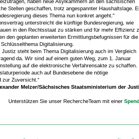
 beizutragen, haben neue Asylkammern an den sächsischen
che Stellen geschaffen, trotz angespannter Haushaltslage. E
undesregierung dieses Thema nun konkret angeht."
onsvertrag unterstreicht die künftige Bundesregierung, wie
trauen in den Rechtsstaat zu stärken und für mehr Effizienz 
ben den geplanten erweiterten Ermittlungsbefugnissen für die
 Schlüsselthema Digitalisierung.
 Justiz steht beim Thema Digitalisierung auch im Vergleich
ragend da. Wir sind auf einem guten Weg, zum 1. Januar
stellung auf die elektronische Verfahrensakte zu schaffen.
laturperiode auch auf Bundesebene die nötige
 zur Zuversicht.“
exander Melzer/Sächsisches Staatsministerium der Just
Unterstützen Sie unser RechercheTeam mit einer
Spen