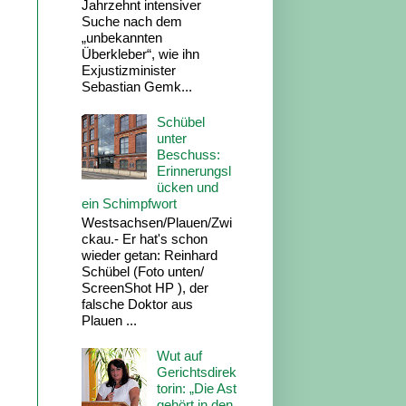
Jahrzehnt intensiver
Suche nach dem
„unbekannten
Überkleber“, wie ihn
Exjustizminister
Sebastian Gemk...
Schübel
unter
Beschuss:
Erinnerungsl
ücken und
ein Schimpfwort
Westsachsen/Plauen/Zwi
ckau.- Er hat's schon
wieder getan: Reinhard
Schübel (Foto unten/
ScreenShot HP ), der
falsche Doktor aus
Plauen ...
Wut auf
Gerichtsdirek
torin: „Die Ast
gehört in den