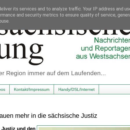
liver its services and to analyze traffic. Your IP address and u
rmance and security metrics to ensure quality of service, gene
buse.
er Region immer auf dem Laufenden...
eos
Kontakt/Impressum
Handy/DSL/Internet
auen mehr in die sächsische Justiz
 Justiz und den