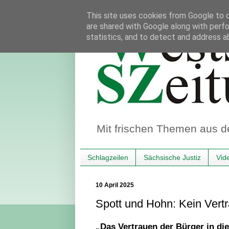
This site uses cookies from Google to de
are shared with Google along with perfo
statistics, and to detect and address a
Mit frischen Themen aus d
Schlagzeilen
Sächsische Justiz
Vid
10 April 2025
Spott und Hohn: Kein Vertr
„Das Vertrauen der Bürger in die