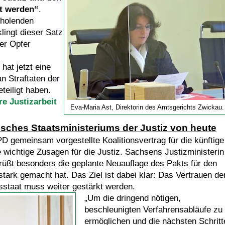
kt werden“
.
rholenden
lingt dieser Satz
er Opfer
hat jetzt eine
an Straftaten der
teiligt haben.
e Justizarbeit
Eva-Maria Ast, Direktorin des Amtsgerichts Zwickau.
sches Staatsministeriums der Justiz von heute
gemeinsam vorgestellte Koalitionsvertrag für die künftige
 wichtige Zusagen für die Justiz. Sachsens Justizministerin
rüßt besonders die geplante Neuauflage des Pakts für den
stark gemacht hat. Das Ziel ist dabei klar: Das Vertrauen de
tsstaat muss weiter gestärkt werden.
„Um die dringend nötigen,
beschleunigten Verfahrensabläufe zu
ermöglichen und die nächsten Schritt