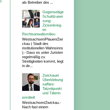
t
als Betreiber des ...
Gegenseitige
Schuldzuwei
sung:
Zickenkrieg
im
Rechtsanwaltsmilieu
Westsachsen/Plauen/Zwi
ckau ( Stadt des
institutionellen Wahnsinns
).- Dass es unter Juristen
regelmäßig zu
Streitigkeiten kommt, liegt
in de...
Zwickauer
Überklebung
saffäre:
Tatzeitpunkt
und Täterin
ermittelt
Westsachsen/Zwickau.-
Nach fast einem