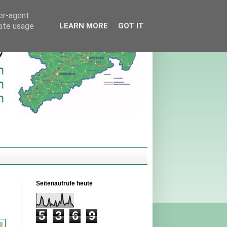
ser-agent
rate usage
LEARN MORE
GOT IT
Seitenaufrufe heute
5
3
6
9