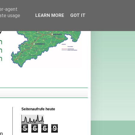
ser-agent
rate usage
LEARN MORE
GOT IT
Seitenaufrufe heute
5
6
6
9
en