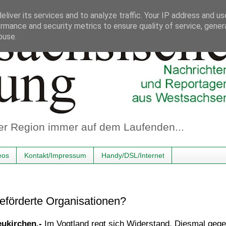
liver its services and to analyze traffic. Your IP address and u
rmance and security metrics to ensure quality of service, gene
buse.
er Region immer auf dem Laufenden...
eos
Kontakt/Impressum
Handy/DSL/Internet
geförderte Organisationen?
ukirchen.-
Im Vogtland regt sich Widerstand. Diesmal geg