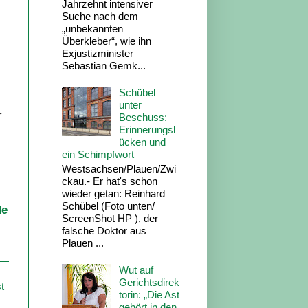
Jahrzehnt intensiver
Suche nach dem
„unbekannten
Überkleber“, wie ihn
Exjustizminister
Sebastian Gemk...
Schübel
unter
r
Beschuss:
Erinnerungsl
ücken und
ein Schimpfwort
Westsachsen/Plauen/Zwi
ckau.- Er hat's schon
wieder getan: Reinhard
Schübel (Foto unten/
de
ScreenShot HP ), der
falsche Doktor aus
Plauen ...
Wut auf
Gerichtsdirek
t
torin: „Die Ast
gehört in den