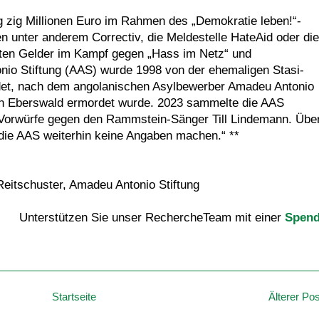
ng zig Millionen Euro im Rahmen des „Demokratie leben!“-
n unter anderem Correctiv, die Meldestelle HateAid oder die
lten Gelder im Kampf gegen „Hass im Netz“ und
nio Stiftung (AAS) wurde 1998 von der ehemaligen Stasi-
det, nach dem angolanischen Asylbewerber Amadeu Antonio
in Eberswald ermordet wurde. 2023 sammelte die AAS
 Vorwürfe gegen den Rammstein-Sänger Till Lindemann. Übe
 die AAS weiterhin keine Angaben machen.“ **
Reitschuster, Amadeu Antonio Stiftung
Unterstützen Sie unser RechercheTeam mit einer
Spen
Startseite
Älterer Pos