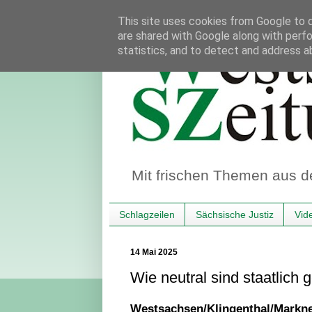
This site uses cookies from Google to de
are shared with Google along with perfo
statistics, and to detect and address a
Mit frischen Themen aus d
Schlagzeilen
Sächsische Justiz
Vid
14 Mai 2025
Wie neutral sind staatlich 
Westsachsen/Klingenthal/Markne