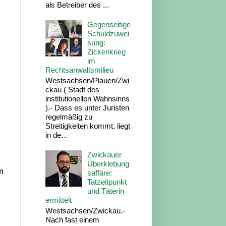
als Betreiber des ...
Gegenseitige
Schuldzuwei
sung:
Zickenkrieg
im
Rechtsanwaltsmilieu
Westsachsen/Plauen/Zwi
ckau ( Stadt des
institutionellen Wahnsinns
).- Dass es unter Juristen
regelmäßig zu
Streitigkeiten kommt, liegt
in de...
Zwickauer
Überklebung
m
saffäre:
Tatzeitpunkt
und Täterin
ermittelt
Westsachsen/Zwickau.-
Nach fast einem