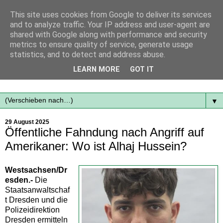
This site uses cookies from Google to deliver its services
and to analyze traffic. Your IP address and user-agent are
shared with Google along with performance and security
metrics to ensure quality of service, generate usage
statistics, and to detect and address abuse.
Mit frischen Themen aus der Region immer auf dem
LEARN MORE
GOT IT
Laufenden...
▼
29 August 2025
Öffentliche Fahndung nach Angriff auf
Amerikaner: Wo ist Alhaj Hussein?
Westsachsen/Dr
esden.-
Die
Staatsanwaltschaf
t Dresden und die
Polizeidirektion
Dresden ermitteln