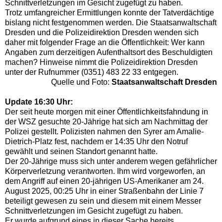
Schnittverletzungen im Gesicht zugefügt zu haben.
Trotz umfangreicher Ermittlungen konnte der Tatverdächtige
bislang nicht festgenommen werden. Die Staatsanwaltschaft
Dresden und die Polizeidirektion Dresden wenden sich
daher mit folgender Frage an die Öffentlichkeit: Wer kann
Angaben zum derzeitigen Aufenthaltsort des Beschuldigten
machen? Hinweise nimmt die Polizeidirektion Dresden
unter der Rufnummer (0351) 483 22 33 entgegen.
Quelle und Foto:
Staatsanwaltschaft Dresden
Update 16:30 Uhr:
Der seit heute morgen mit einer Öffentlichkeitsfahndung in
der WSZ gesuchte 20-Jährige hat sich am Nachmittag der
Polizei gestellt. Polizisten nahmen den Syrer am Amalie-
Dietrich-Platz fest, nachdem er 14:35 Uhr den Notruf
gewählt und seinen Standort genannt hatte.
Der 20-Jährige muss sich unter anderem wegen gefährlicher
Körperverletzung verantworten. Ihm wird vorgeworfen, an
dem Angriff auf einen 20-jährigen US-Amerikaner am 24.
August 2025, 00:25 Uhr in einer Straßenbahn der Linie 7
beteiligt gewesen zu sein und diesem mit einem Messer
Schnittverletzungen im Gesicht zugefügt zu haben.
Er wurde aufgrund eines in dieser Sache bereits