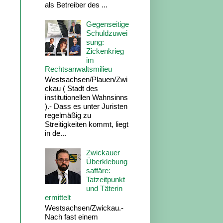
als Betreiber des ...
Gegenseitige
Schuldzuwei
sung:
Zickenkrieg
im
Rechtsanwaltsmilieu
Westsachsen/Plauen/Zwi
ckau ( Stadt des
institutionellen Wahnsinns
).- Dass es unter Juristen
regelmäßig zu
Streitigkeiten kommt, liegt
in de...
Zwickauer
Überklebung
saffäre:
Tatzeitpunkt
und Täterin
ermittelt
Westsachsen/Zwickau.-
Nach fast einem