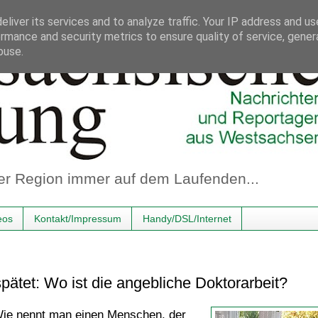
liver its services and to analyze traffic. Your IP address and u
rmance and security metrics to ensure quality of service, gene
buse.
er Region immer auf dem Laufenden...
eos
Kontakt/Impressum
Handy/DSL/Internet
ätet: Wo ist die angebliche Doktorarbeit?
ie nennt man einen Menschen, der