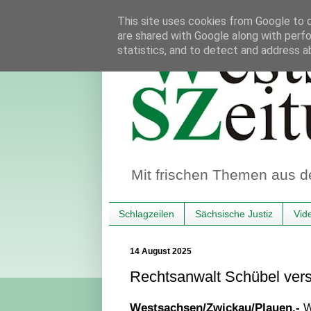
This site uses cookies from Google to de
are shared with Google along with perfo
statistics, and to detect and address a
Mit frischen Themen aus d
Schlagzeilen
Sächsische Justiz
Vid
14 August 2025
Rechtsanwalt Schübel versp
Westsachsen/Zwickau/Plauen.-
W