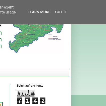
ser-agent
rate usage
LEARN MORE
GOT IT
Seitenaufrufe heute
7
1
4
2