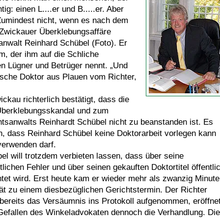
ig: einen L....er und B.....er. Aber
Zumindest nicht, wenn es nach dem
ie Zwickauer Überklebungsaffäre
sanwalt Reinhard Schübel (Foto). Er
, der ihm auf die Schliche
n Lügner und Betrüger nennt. „Und
alsche Doktor aus Plauen vom Richter,
ckau richterlich bestätigt, dass die
 Überklebungsskandal und zum
tsanwalts Reinhardt Schübel nicht zu beanstanden ist. Es
en, dass Reinhard Schübel keine Doktorarbeit vorlegen kann
 verwenden darf.
el will trotzdem verbieten lassen, dass über seine
tlichen Fehler und über seinen gekauften Doktortitel öffentli
htet wird. Erst heute kam er wieder mehr als zwanzig Minute
ät zu einem diesbezüglichen Gerichtstermin. Der Richter
 bereits das Versäumnis ins Protokoll aufgenommen, eröffne
efallen des Winkeladvokaten dennoch die Verhandlung. Die