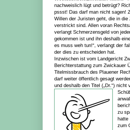
nachweislich lügt und betrügt? Richt
pssst! Das darf man nicht sagen! 
Willen der Juristen geht, die in d
verstrickt sind. Allen voran Recht
verlangt Schmerzensgeld von jedem
gekommen ist und ihn deshalb eine
es muss weh tun!“, verlangt der f
der dies zu entscheiden hat.
Inzwischen ist vom Landgericht Zwi
Berichterstattung zum Zwickauer
Titelmissbrauch des Plauener Rech
darf weiter öffentlich gesagt werd
und deshalb den Titel („Dr.“) nicht
Schüb
anwal
beric
zu sp
hatte
zum G