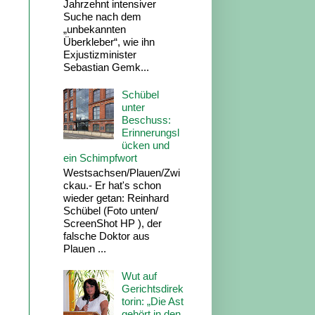
Jahrzehnt intensiver
Suche nach dem
„unbekannten
Überkleber“, wie ihn
Exjustizminister
Sebastian Gemk...
Schübel
unter
Beschuss:
Erinnerungsl
ücken und
ein Schimpfwort
Westsachsen/Plauen/Zwi
ckau.- Er hat's schon
wieder getan: Reinhard
Schübel (Foto unten/
ScreenShot HP ), der
falsche Doktor aus
Plauen ...
Wut auf
Gerichtsdirek
torin: „Die Ast
gehört in den