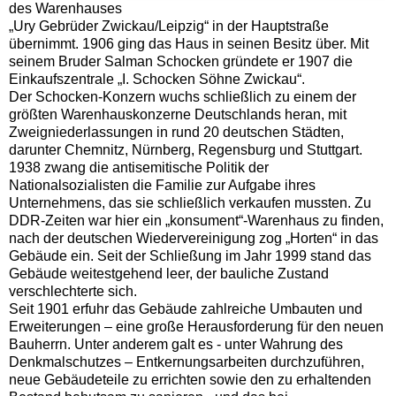
des Warenhauses
„Ury Gebrüder Zwickau/Leipzig“ in der Hauptstraße
übernimmt. 1906 ging das Haus in seinen Besitz über. Mit
seinem Bruder Salman Schocken gründete er 1907 die
Einkaufszentrale „I. Schocken Söhne Zwickau“.
Der Schocken-Konzern wuchs schließlich zu einem der
größten Warenhauskonzerne Deutschlands heran, mit
Zweigniederlassungen in rund 20 deutschen Städten,
darunter Chemnitz, Nürnberg, Regensburg und Stuttgart.
1938 zwang die antisemitische Politik der
Nationalsozialisten die Familie zur Aufgabe ihres
Unternehmens, das sie schließlich verkaufen mussten. Zu
DDR-Zeiten war hier ein „konsument“-Warenhaus zu finden,
nach der deutschen Wiedervereinigung zog „Horten“ in das
Gebäude ein. Seit der Schließung im Jahr 1999 stand das
Gebäude weitestgehend leer, der bauliche Zustand
verschlechterte sich.
Seit 1901 erfuhr das Gebäude zahlreiche Umbauten und
Erweiterungen – eine große Herausforderung für den neuen
Bauherrn. Unter anderem galt es - unter Wahrung des
Denkmalschutzes – Entkernungsarbeiten durchzuführen,
neue Gebäudeteile zu errichten sowie den zu erhaltenden