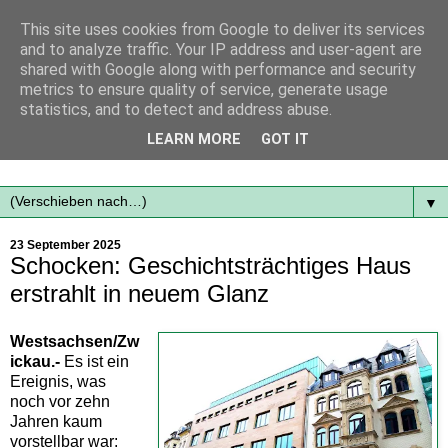
This site uses cookies from Google to deliver its services
and to analyze traffic. Your IP address and user-agent are
shared with Google along with performance and security
metrics to ensure quality of service, generate usage
statistics, and to detect and address abuse.
Mit frischen Themen aus der Region immer auf dem
LEARN MORE
GOT IT
Laufenden...
▼
23 September 2025
Schocken: Geschichtsträchtiges Haus
erstrahlt in neuem Glanz
Westsachsen/Zw
ickau.-
Es ist ein
Ereignis, was
noch vor zehn
Jahren kaum
vorstellbar war: