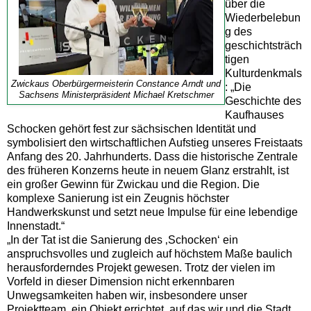
über die
Wiederbelebun
g des
geschichtsträch
tigen
Kulturdenkmals
Zwickaus Oberbürgermeisterin Constance Arndt und
: „Die
Sachsens Ministerpräsident Michael Kretschmer
Geschichte des
Kaufhauses
Schocken gehört fest zur sächsischen Identität und
symbolisiert den wirtschaftlichen Aufstieg unseres Freistaats
Anfang des 20. Jahrhunderts. Dass die historische Zentrale
des früheren Konzerns heute in neuem Glanz erstrahlt, ist
ein großer Gewinn für Zwickau und die Region. Die
komplexe Sanierung ist ein Zeugnis höchster
Handwerkskunst und setzt neue Impulse für eine lebendige
Innenstadt.“
„In der Tat ist die Sanierung des ‚Schocken‘ ein
anspruchsvolles und zugleich auf höchstem Maße baulich
herausforderndes Projekt gewesen. Trotz der vielen im
Vorfeld in dieser Dimension nicht erkennbaren
Unwegsamkeiten haben wir, insbesondere unser
Projektteam, ein Objekt errichtet, auf das wir und die Stadt