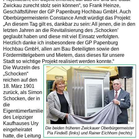
Zwickau zurecht stolz sein können“, so Frank Heinze,
Geschäftsführer der GP Papenburg Hochbau GmbH. Auch
Oberbürgermeisterin Constance Arndt würdigt das Projekt:
„An diesem Tag gilt es, dankbar zu sein: All jenen, die in den
letzten Jahren an die Revitalisierung des ‚Schocken’
geglaubt haben und diese mit viel Einsatz verfolgten.
Herzlich danke ich insbesondere der GP Papenburg
Hochbau GmbH, allen am Bau Beteiligten sowie den
Fördermittelgebern und Mietern, dass dieses für unsere
Stadt so wichtige Projekt realisiert werden konnte.“
Die Wurzeln des
„Schocken“
reichen auf den
18. März 1901
zurück, als Simon
Schocken, der in
die
Eigentümerfamilie
des Leipziger
Kaufhauses Ury
Die beiden früheren Zwickauer Oberbürgermeister
eingeheiratet
Pia Findeiß (links) und Rainer Eichhorn (rechts)
hatte, die Leitung