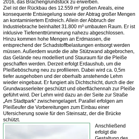
2016, das Brachengrundstück zu erwerben.
Ziel ist der Rückbau des 12.559 m² großen Areals, eine
konsequente Entsiegelung sowie der Abtrag großer Mengen
an kontaminiertem Erdreich. Allein der Abbruch der
Industriebrache beinhaltet 31.800 m³ umbauten Raum. Er ist
inklusive Tiefenenttrümmerung nahezu abgeschlossen.
Hinzu kommen hohe Mengen an Erdmassen, die
entsprechend der Schadstoffbelastungen entsorgt werden
müssen. Außerdem wurde die alte Stützwand abgebrochen,
das Gelände neu modelliert und Stauraum für die Pleiße
geschaffen werden. Derzeit erfolgt Erdaushub, um die
Pleißeböschung neu zu profilieren. Dabei wird ca. 0,5m
tiefer ausgehoben und der oberhalb anstehende Lehm
wieder eingebaut. Er fungiert als Dichtschicht, durch die der
Grundwasserleiter geschützt und oberflächennah zur Pleiße
geführt wird. Der Lehm wird dazu an der Seite zur Straße
„Am Stadtpark“ zwischengelagert. Parallel erfolgen am
Pleißeufer die Vorbereitungen zum Einbau einer
Ufersicherung sowie für den Steinsatz, der die Brücke
schützt.
Anschließend
erfolgt die
Gestaltung des