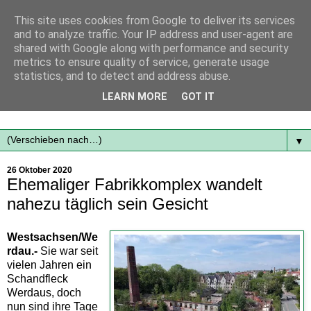
This site uses cookies from Google to deliver its services
and to analyze traffic. Your IP address and user-agent are
shared with Google along with performance and security
metrics to ensure quality of service, generate usage
statistics, and to detect and address abuse.
Mit frischen Themen aus der Region immer auf dem
LEARN MORE
GOT IT
Laufenden...
▼
26 Oktober 2020
Ehemaliger Fabrikkomplex wandelt
nahezu täglich sein Gesicht
Westsachsen/We
rdau.-
Sie war seit
vielen Jahren ein
Schandfleck
Werdaus, doch
nun sind ihre Tage