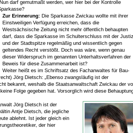
Nun darf gemutmaßt werden, wer hier bei der Kontrolle
 Sparkasse?
Zur Erinnerung:
Die Sparkasse Zwickau wollte mit ihrer
Einstweiligen Verfügung erreichen, dass die
Westsächsische Zeitung nicht mehr öffentlich behaupten
darf, dass die Sparkasse im Schulterschluss mit der Justi
und der Stadtspitze regelmäßig und wissentlich gegen
geltendes Recht verstößt. Doch was wäre, wenn genau
dieser Widerspruch im genannten Unterhaltsverfahren der
Beweis für diese Zusammenarbeit ist?
Weiter heißt es im Schriftsatz des Fachanwaltes für Bau-
echt) Jörg Dietsch: „Ebenso zwangsläufig ist der
cht bekannt, weshalb die Staatsanwaltschaft Zwickau der v
. -) keine Folge gegeben hat. Vorsorglich wird diese Behauptun
walt Jörg Dietsch ist der
tin Antje Dietsch, die jegliche
ute ablehnt. Ist jeder gleich ein
ungstheoretiker, der hier