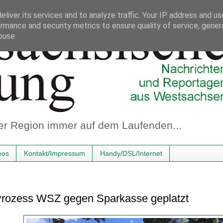
liver its services and to analyze traffic. Your IP address and u
rmance and security metrics to ensure quality of service, gene
buse.
er Region immer auf dem Laufenden...
eos
Kontakt/Impressum
Handy/DSL/Internet
 Prozess WSZ gegen Sparkasse geplatzt