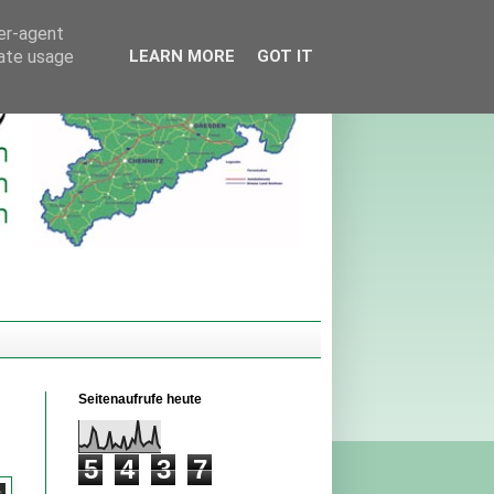
ser-agent
rate usage
LEARN MORE
GOT IT
Seitenaufrufe heute
5
4
3
7