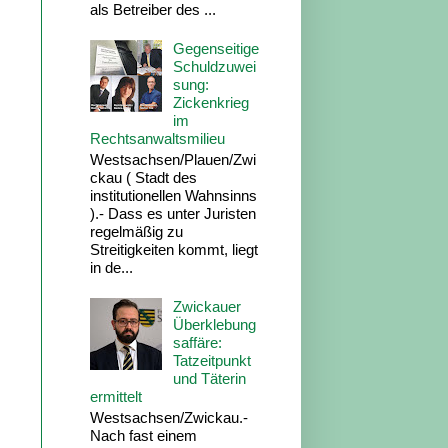
als Betreiber des ...
Gegenseitige
Schuldzuwei
sung:
Zickenkrieg
im
Rechtsanwaltsmilieu
Westsachsen/Plauen/Zwi
ckau ( Stadt des
institutionellen Wahnsinns
).- Dass es unter Juristen
regelmäßig zu
Streitigkeiten kommt, liegt
in de...
Zwickauer
Überklebung
saffäre:
Tatzeitpunkt
und Täterin
ermittelt
Westsachsen/Zwickau.-
Nach fast einem