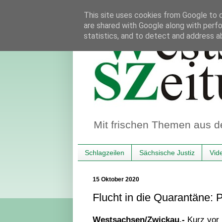
This site uses cookies from Google to de
are shared with Google along with perfo
statistics, and to detect and address a
Mit frischen Themen aus d
Schlagzeilen
Sächsische Justiz
Vid
15 Oktober 2020
Flucht in die Quarantäne:
Westsachsen/Zwickau.-
Kurz vor