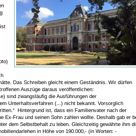
en
g
ist
oto)
ch
ätte. Das Schreiben gleicht einem Geständnis. Wir dürfen
etroffenen Auszüge daraus veröffentlichen:
e) sind zwangsläufig die Ausführungen der
 Unterhaltsverfahren (...) nicht bekannt. Vorsorglich
itten.“ Hintergrund ist, dass ein Familienvater nach der
ne Ex-Frau und seinen Sohn zahlen wollte. Deshalb gab er b
unter dem Selbstbehalt zu leben. Gleichzeitig gewährte ihm d
biliendarlehen in Höhe von 190.000,- (in Worten: -