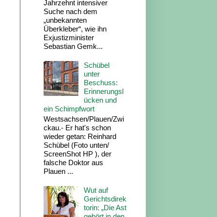
Jahrzehnt intensiver
Suche nach dem
„unbekannten
Überkleber“, wie ihn
Exjustizminister
Sebastian Gemk...
Schübel
unter
Beschuss:
Erinnerungsl
ücken und
ein Schimpfwort
Westsachsen/Plauen/Zwi
ckau.- Er hat's schon
wieder getan: Reinhard
Schübel (Foto unten/
ScreenShot HP ), der
falsche Doktor aus
Plauen ...
Wut auf
Gerichtsdirek
torin: „Die Ast
gehört in den