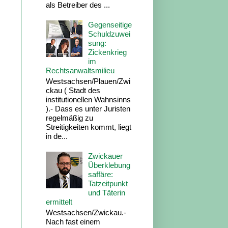
als Betreiber des ...
Gegenseitige
Schuldzuwei
sung:
Zickenkrieg
im
Rechtsanwaltsmilieu
Westsachsen/Plauen/Zwi
ckau ( Stadt des
institutionellen Wahnsinns
).- Dass es unter Juristen
regelmäßig zu
Streitigkeiten kommt, liegt
in de...
Zwickauer
Überklebung
saffäre:
Tatzeitpunkt
und Täterin
ermittelt
Westsachsen/Zwickau.-
Nach fast einem