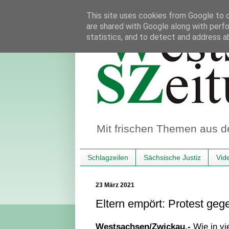
This site uses cookies from Google to de
are shared with Google along with perfo
statistics, and to detect and address a
Mit frischen Themen aus d
Schlagzeilen
Sächsische Justiz
Vid
23 März 2021
Eltern empört: Protest geg
Westsachsen/Zwickau.-
Wie in vi