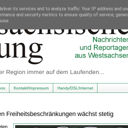
liver its services and to analyze traffic. Your IP address and u
rmance and security metrics to ensure quality of service, gene
buse.
er Region immer auf dem Laufenden...
eos
Kontakt/Impressum
Handy/DSL/Internet
en Freiheitsbeschränkungen wächst stetig
elen