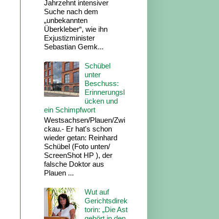
Jahrzehnt intensiver
Suche nach dem
„unbekannten
Überkleber“, wie ihn
Exjustizminister
Sebastian Gemk...
Schübel
unter
Beschuss:
Erinnerungsl
ücken und
ein Schimpfwort
Westsachsen/Plauen/Zwi
ckau.- Er hat's schon
wieder getan: Reinhard
Schübel (Foto unten/
ScreenShot HP ), der
falsche Doktor aus
Plauen ...
Wut auf
Gerichtsdirek
torin: „Die Ast
gehört in den