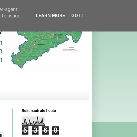
ser-agent
rate usage
LEARN MORE
GOT IT
Seitenaufrufe heute
5
3
6
0