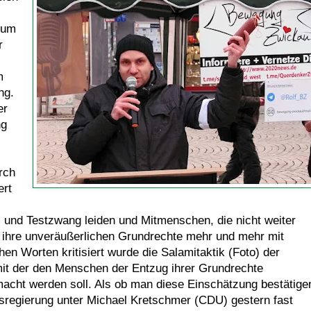
zum
r
m
ng.
er
ng
rch
ert
und Testzwang leiden und Mitmenschen, die nicht weiter
e ihre unveräußerlichen Grundrechte mehr und mehr mit
hen Worten kritisiert wurde die Salamitaktik (Foto) der
it der den Menschen der Entzug ihrer Grundrechte
cht werden soll. Als ob man diese Einschätzung bestätige
esregierung unter Michael Kretschmer (CDU) gestern fast