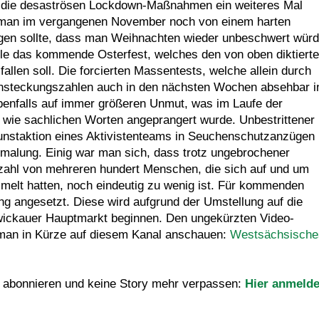
t, die desaströsen Lockdown-Maßnahmen ein weiteres Mal
h man im vergangenen November noch von einem harten
rgen sollte, dass man Weihnachten wieder unbeschwert wür
eile das kommende Osterfest, welches den von oben diktiert
en soll. Die forcierten Massentests, welche allein durch
 Ansteckungszahlen auch in den nächsten Wochen absehbar i
benfalls auf immer größeren Unmut, was im Laufe der
n wie sachlichen Worten angeprangert wurde. Unbestrittener
nstaktion eines Aktivistenteams in Seuchenschutzanzügen
malung. Einig war man sich, dass trotz ungebrochener
zahl von mehreren hundert Menschen, die sich auf und um
elt hatten, noch eindeutig zu wenig ist. Für kommenden
ng angesetzt. Diese wird aufgrund der Umstellung auf die
ickauer Hauptmarkt beginnen. Den ungekürzten Video-
 man in Kürze auf diesem Kanal anschauen:
Westsächsische
 abonnieren und keine Story mehr verpassen:
Hier anmeld