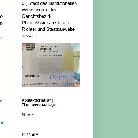
u ( Stadt des institutionellen
Wahnsinns ).- Im
de
Gerichtsbezirk
Plauen/Zwickau stehen
en
Richter und Staatsanwälte
gewa...
n
Kontaktformular |
s
Themenvorschläge
Name
en
E-Mail
*