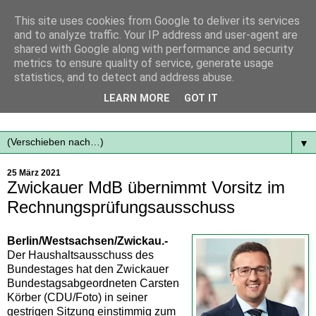
This site uses cookies from Google to deliver its services
and to analyze traffic. Your IP address and user-agent are
shared with Google along with performance and security
metrics to ensure quality of service, generate usage
statistics, and to detect and address abuse.
Mit frischen Themen aus der Region immer auf dem
LEARN MORE
GOT IT
Laufenden...
▼
25 März 2021
Zwickauer MdB übernimmt Vorsitz im
Rechnungsprüfungsausschuss
Berlin/Westsachsen/Zwickau.-
Der Haushaltsausschuss des
Bundestages hat den Zwickauer
Bundestagsabgeordneten Carsten
Körber (CDU/Foto) in seiner
gestrigen Sitzung einstimmig zum