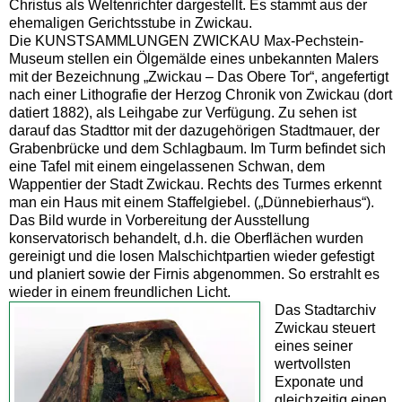
Christus als Weltenrichter dargestellt. Es stammt aus der
ehemaligen Gerichtsstube in Zwickau.
Die KUNSTSAMMLUNGEN ZWICKAU Max-Pechstein-
Museum stellen ein Ölgemälde eines unbekannten Malers
mit der Bezeichnung „Zwickau – Das Obere Tor“, angefertigt
nach einer Lithografie der Herzog Chronik von Zwickau (dort
datiert 1882), als Leihgabe zur Verfügung. Zu sehen ist
darauf das Stadttor mit der dazugehörigen Stadtmauer, der
Grabenbrücke und dem Schlagbaum. Im Turm befindet sich
eine Tafel mit einem eingelassenen Schwan, dem
Wappentier der Stadt Zwickau. Rechts des Turmes erkennt
man ein Haus mit einem Staffelgiebel. („Dünnebierhaus“).
Das Bild wurde in Vorbereitung der Ausstellung
konservatorisch behandelt, d.h. die Oberflächen wurden
gereinigt und die losen Malschichtpartien wieder gefestigt
und planiert sowie der Firnis abgenommen. So erstrahlt es
wieder in einem freundlichen Licht.
Das Stadtarchiv
Zwickau steuert
eines seiner
wertvollsten
Exponate und
gleichzeitig einen