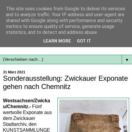
This site uses cookies from Google to deliver its services
and to analyze traffic. Your IP address and user-agent are
shared with Google along with performance and security
metrics to ensure quality of service, generate usage
statistics, and to detect and address abuse.
Mit frischen Themen aus der Region immer auf dem
LEARN MORE
GOT IT
Laufenden...
▼
31 März 2021
Sonderausstellung: Zwickauer Exponate
gehen nach Chemnitz
Westsachsen/Zwicka
u/Chemnitz.-
Fünf
wertvolle Exponate aus
dem Zwickauer
Stadtarchiv, den
KUNSTSAMMLUNGE