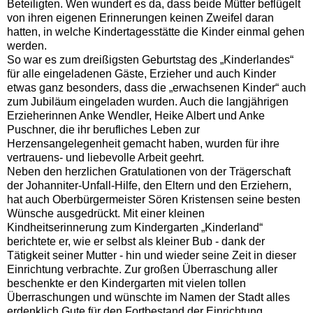
Beteiligten. Wen wundert es da, dass beide Mütter beflügelt
von ihren eigenen Erinnerungen keinen Zweifel daran
hatten, in welche Kindertagesstätte die Kinder einmal gehen
werden.
So war es zum dreißigsten Geburtstag des „Kinderlandes“
für alle eingeladenen Gäste, Erzieher und auch Kinder
etwas ganz besonders, dass die „erwachsenen Kinder“ auch
zum Jubiläum eingeladen wurden. Auch die langjährigen
Erzieherinnen Anke Wendler, Heike Albert und Anke
Puschner, die ihr berufliches Leben zur
Herzensangelegenheit gemacht haben, wurden für ihre
vertrauens- und liebevolle Arbeit geehrt.
Neben den herzlichen Gratulationen von der Trägerschaft
der Johanniter-Unfall-Hilfe, den Eltern und den Erziehern,
hat auch Oberbürgermeister Sören Kristensen seine besten
Wünsche ausgedrückt. Mit einer kleinen
Kindheitserinnerung zum Kindergarten „Kinderland“
berichtete er, wie er selbst als kleiner Bub - dank der
Tätigkeit seiner Mutter - hin und wieder seine Zeit in dieser
Einrichtung verbrachte. Zur großen Überraschung aller
beschenkte er den Kindergarten mit vielen tollen
Überraschungen und wünschte im Namen der Stadt alles
erdenklich Gute für den Fortbestand der Einrichtung.