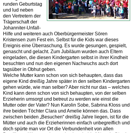
runden Geburtstag
und lud neben
den Vertretern der
Trägerschaft der
Johanniter-Unfall-
Hilfe und weiteren auch Oberbürgermeister Sören
Kristensen zum Fest ein. Selbst für die Kids war dieses
Ereignis eine Überraschung. Es wurde gesungen, gespielt,
genascht und gelacht. Zum Jubiläum wurden auch Eltern
eingeladen, die diesen Kindergarten selbst in ihrer Kindheit
besuchten und nun den eigenen Nachwuchs auch dort
tagsüber in Obhut geben.
Welche Mutter kann schon von sich behaupten, dass das
eigene Kind dreißig Jahre später in den selben Kindergarten
gehen würde, wie man selber? Aber nicht nur das – welches
Kind kann denn schon von sich behaupten, von der selben
Erzieherin umsorgt und betreut zu werden wie einst die
Mutter oder der Vater? Nun Karolin Sobe, Sabrina Kloss und
ihre beiden Töchter Clara und Amelie können das. Dass
zwischen beiden „Besuchen“ dreißig Jahre liegen, ist für die
Mütter und auch die Erzieherinnen einfach unbegreiflich und
doch spürte man vor Ort die Verbundenheit von allen