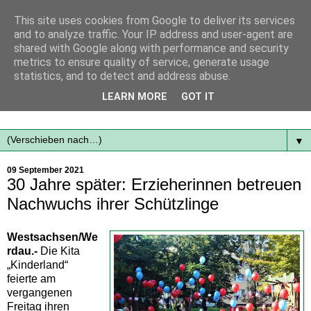
This site uses cookies from Google to deliver its services
and to analyze traffic. Your IP address and user-agent are
shared with Google along with performance and security
metrics to ensure quality of service, generate usage
statistics, and to detect and address abuse.
Mit frischen Themen aus der Region immer auf dem
LEARN MORE
GOT IT
Laufenden...
▼
09 September 2021
30 Jahre später: Erzieherinnen betreuen
Nachwuchs ihrer Schützlinge
Westsachsen/We
rdau.-
Die Kita
„Kinderland“
feierte am
vergangenen
Freitag ihren