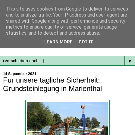
This site uses cookies from Google to deliver its services
and to analyze traffic. Your IP address and user-agent are
shared with Google along with performance and security
metrics to ensure quality of service, generate usage
statistics, and to detect and address abuse.
Mit frischen Themen aus der Region immer auf dem
LEARN MORE
GOT IT
Laufenden...
▼
14 September 2021
Für unsere tägliche Sicherheit:
Grundsteinlegung in Marienthal