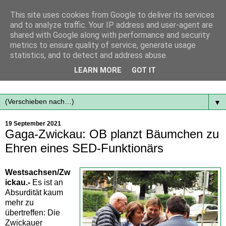
This site uses cookies from Google to deliver its services
and to analyze traffic. Your IP address and user-agent are
shared with Google along with performance and security
metrics to ensure quality of service, generate usage
statistics, and to detect and address abuse.
Mit frischen Themen aus der Region immer auf dem
LEARN MORE
GOT IT
Laufenden...
▼
19 September 2021
Gaga-Zwickau: OB planzt Bäumchen zu
Ehren eines SED-Funktionärs
Westsachsen/Zw
ickau.-
Es ist an
Absurdität kaum
mehr zu
übertreffen: Die
Zwickauer