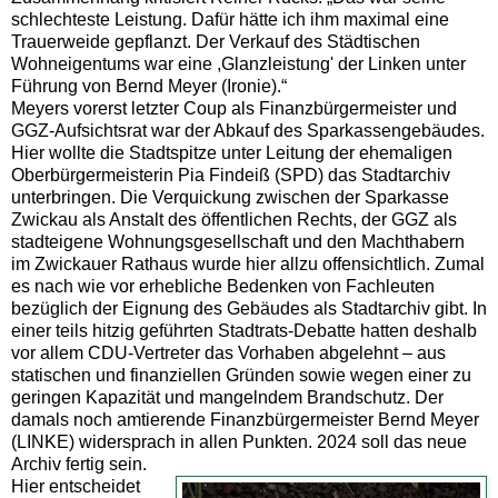
schlechteste Leistung. Dafür hätte ich ihm maximal eine
Trauerweide gepflanzt. Der Verkauf des Städtischen
Wohneigentums war eine ,Glanzleistung' der Linken unter
Führung von Bernd Meyer (Ironie).“
Meyers vorerst letzter Coup als Finanzbürgermeister und
GGZ-Aufsichtsrat war der Abkauf des Sparkassengebäudes.
Hier wollte die Stadtspitze unter Leitung der ehemaligen
Oberbürgermeisterin Pia Findeiß (SPD) das Stadtarchiv
unterbringen. Die Verquickung zwischen der Sparkasse
Zwickau als Anstalt des öffentlichen Rechts, der GGZ als
stadteigene Wohnungsgesellschaft und den Machthabern
im Zwickauer Rathaus wurde hier allzu offensichtlich. Zumal
es nach wie vor erhebliche Bedenken von Fachleuten
bezüglich der Eignung des Gebäudes als Stadtarchiv gibt. In
einer teils hitzig geführten Stadtrats-Debatte hatten deshalb
vor allem CDU-Vertreter das Vorhaben abgelehnt – aus
statischen und finanziellen Gründen sowie wegen einer zu
geringen Kapazität und mangelndem Brandschutz. Der
damals noch amtierende Finanzbürgermeister Bernd Meyer
(LINKE) widersprach in allen Punkten. 2024 soll das neue
Archiv fertig sein.
Hier entscheidet