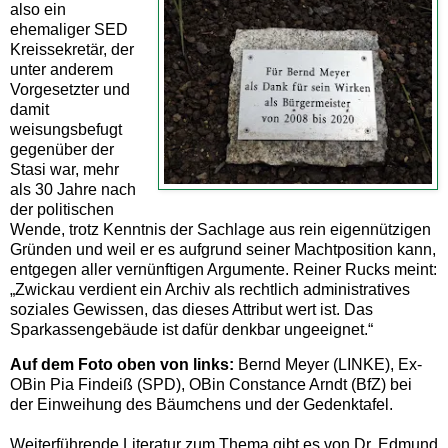
also ein
ehemaliger SED
Kreissekretär, der
unter anderem
Vorgesetzter und
damit
weisungsbefugt
gegenüber der
Stasi war, mehr
als 30 Jahre nach
der politischen
Wende, trotz Kenntnis der Sachlage aus rein eigennützigen
Gründen und weil er es aufgrund seiner Machtposition kann,
entgegen aller vernünftigen Argumente. Reiner Rucks meint:
„Zwickau verdient ein Archiv als rechtlich administratives
soziales Gewissen, das dieses Attribut wert ist. Das
Sparkassengebäude ist dafür denkbar ungeeignet.“
Auf dem Foto oben von links:
Bernd Meyer (LINKE), Ex-
OBin Pia Findeiß (SPD), OBin Constance Arndt (BfZ) bei
der Einweihung des Bäumchens und der Gedenktafel.
Weiterführende Literatur zum Thema gibt es von Dr. Edmund