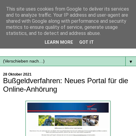
This site uses cookies from Google to deliver its services
and to analyze traffic. Your IP address and user-agent are
shared with Google along with performance and security
metrics to ensure quality of service, generate usage
statistics, and to detect and address abuse.
Mit frischen Themen aus der Region immer auf dem
LEARN MORE
GOT IT
Laufenden...
▼
28 Oktober 2021
Bußgeldverfahren: Neues Portal für die
Online-Anhörung