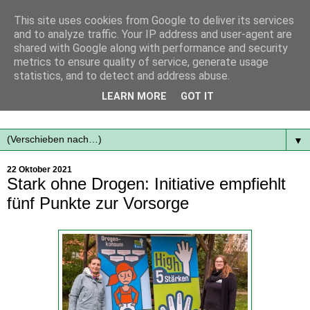
This site uses cookies from Google to deliver its services
and to analyze traffic. Your IP address and user-agent are
shared with Google along with performance and security
metrics to ensure quality of service, generate usage
statistics, and to detect and address abuse.
Mit frischen Themen aus der Region immer auf dem
LEARN MORE
GOT IT
Laufenden...
▼
22 Oktober 2021
Stark ohne Drogen: Initiative empfiehlt
fünf Punkte zur Vorsorge