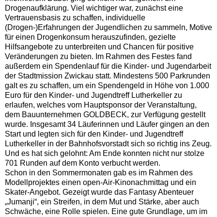
Drogenaufklärung. Viel wichtiger war, zunächst eine
Vertrauensbasis zu schaffen, individuelle
(Drogen-)Erfahrungen der Jugendlichen zu sammeln, Motive
für einen Drogenkonsum herauszufinden, gezielte
Hilfsangebote zu unterbreiten und Chancen für positive
Veränderungen zu bieten. Im Rahmen des Festes fand
außerdem ein Spendenlauf für die Kinder- und Jugendarbeit
der Stadtmission Zwickau statt. Mindestens 500 Parkrunden
galt es zu schaffen, um ein Spendengeld in Höhe von 1.000
Euro für den Kinder- und Jugendtreff Lutherkeller zu
erlaufen, welches vom Hauptsponsor der Veranstaltung,
dem Bauunternehmen GOLDBECK, zur Verfügung gestellt
wurde. Insgesamt 34 Läuferinnen und Läufer gingen an den
Start und legten sich für den Kinder- und Jugendtreff
Lutherkeller in der Bahnhofsvorstadt sich so richtig ins Zeug.
Und es hat sich gelohnt: Am Ende konnten nicht nur stolze
701 Runden auf dem Konto verbucht werden.
Schon in den Sommermonaten gab es im Rahmen des
Modellprojektes einen open-Air-Kinonachmittag und ein
Skater-Angebot. Gezeigt wurde das Fantasy Abenteuer
„Jumanji“, ein Streifen, in dem Mut und Stärke, aber auch
Schwäche, eine Rolle spielen. Eine gute Grundlage, um im