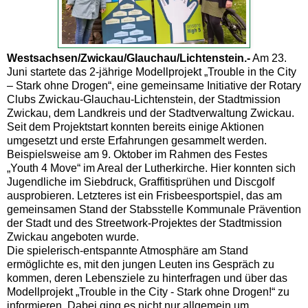
Westsachsen/Zwickau/Glauchau/Lichtenstein.-
Am 23.
Juni startete das 2-jährige Modellprojekt „Trouble in the City
– Stark ohne Drogen“, eine gemeinsame Initiative der Rotary
Clubs Zwickau-Glauchau-Lichtenstein, der Stadtmission
Zwickau, dem Landkreis und der Stadtverwaltung Zwickau.
Seit dem Projektstart konnten bereits einige Aktionen
umgesetzt und erste Erfahrungen gesammelt werden.
Beispielsweise am 9. Oktober im Rahmen des Festes
„Youth 4 Move“ im Areal der Lutherkirche. Hier konnten sich
Jugendliche im Siebdruck, Graffitisprühen und Discgolf
ausprobieren. Letzteres ist ein Frisbeesportspiel, das am
gemeinsamen Stand der Stabsstelle Kommunale Prävention
der Stadt und des Streetwork-Projektes der Stadtmission
Zwickau angeboten wurde.
Die spielerisch-entspannte Atmosphäre am Stand
ermöglichte es, mit den jungen Leuten ins Gespräch zu
kommen, deren Lebensziele zu hinterfragen und über das
Modellprojekt „Trouble in the City - Stark ohne Drogen!“ zu
informieren. Dabei ging es nicht nur allgemein um