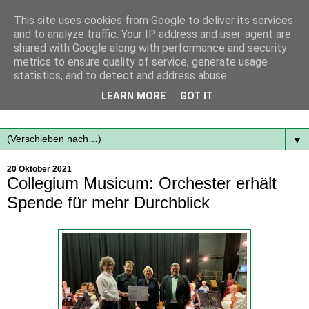
This site uses cookies from Google to deliver its services
and to analyze traffic. Your IP address and user-agent are
shared with Google along with performance and security
metrics to ensure quality of service, generate usage
statistics, and to detect and address abuse.
Mit frischen Themen aus der Region immer auf dem
LEARN MORE
GOT IT
Laufenden...
▼
20 Oktober 2021
Collegium Musicum: Orchester erhält
Spende für mehr Durchblick