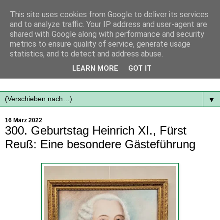
This site uses cookies from Google to deliver its services
and to analyze traffic. Your IP address and user-agent are
shared with Google along with performance and security
metrics to ensure quality of service, generate usage
statistics, and to detect and address abuse.
Mit frischen Themen aus der Region immer auf dem
LEARN MORE
GOT IT
Laufenden...
▼
16 März 2022
300. Geburtstag Heinrich XI., Fürst
Reuß: Eine besondere Gästeführung