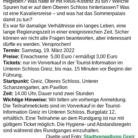
mitgeben? Was hatte er mit Reuß-Köstritz zu tun? Welche
Spuren hat er auf dem Oberen Schloss hinterlassen? Was
ist eine Kavaliersreise – und was hat das Sommerpalais
damit zu tun?
Es war für damalige Verhältnisse ein langes Leben, eine
lange Regierungszeit in einer ereignisreichen Zeit. Sicher
können wir nicht alle Fragen beantworten, aber interessant
dürfte es werden. Versprochen!
Termin
: Samstag, 19. März 2022
Preise:
Erwachsene 5,00 Euro / ermäßigt 3,00 Euro
Tickets:
nur im Vorverkauf in der Tourist-Information im
Unteren Schloss Greiz, bis max. 15 Minuten vor Beginn der
Führung.
Startpunkt:
Greiz, Oberes Schloss, Unterer
Schanzengarten, am Pavillon
Zeit:
14.00 Uhr, Dauer rund zwei Stunden
Wichtige Hinweise:
Wir bitten um vorherige Anmeldung.
Die Teilnahmetickets sind im Vorverkauf in der Tourist-
Information Greiz im Unteren Schloss, Burgplatz 12,
erhältlich. Eine Teilnahme an dem Rundgang ist nur mit
gültigem Ticket möglich. Die Hygiene- und Abstandsregeln
sind während des Rundganges einzuhalten.
Quelle und Foto:
Stadtverwaltung Greiz