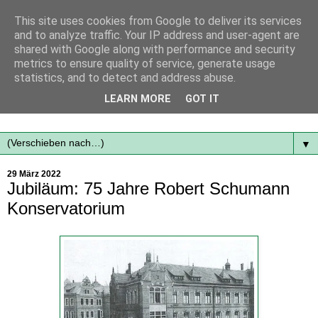
This site uses cookies from Google to deliver its services
and to analyze traffic. Your IP address and user-agent are
shared with Google along with performance and security
metrics to ensure quality of service, generate usage
statistics, and to detect and address abuse.
Mit frischen Themen aus der Region immer auf dem
LEARN MORE
GOT IT
Laufenden...
▼
29 März 2022
Jubiläum: 75 Jahre Robert Schumann
Konservatorium