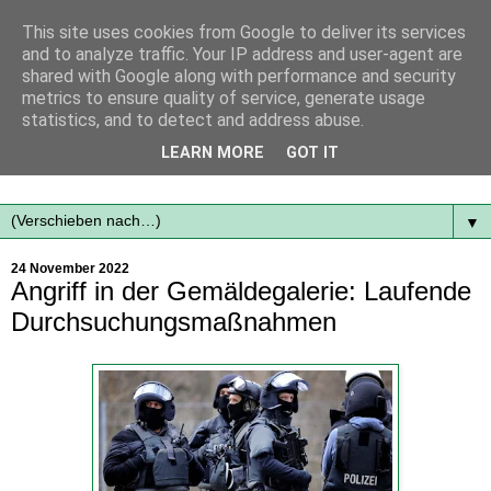
This site uses cookies from Google to deliver its services
and to analyze traffic. Your IP address and user-agent are
shared with Google along with performance and security
metrics to ensure quality of service, generate usage
statistics, and to detect and address abuse.
Mit frischen Themen aus der Region immer auf dem
LEARN MORE
GOT IT
Laufenden...
▼
24 November 2022
Angriff in der Gemäldegalerie: Laufende
Durchsuchungsmaßnahmen