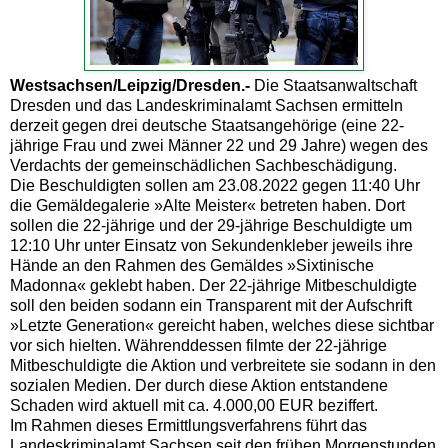
Westsachsen/Leipzig/Dresden.-
Die Staatsanwaltschaft
Dresden und das Landeskriminalamt Sachsen ermitteln
derzeit gegen drei deutsche Staatsangehörige (eine 22-
jährige Frau und zwei Männer 22 und 29 Jahre) wegen des
Verdachts der gemeinschädlichen Sachbeschädigung.
Die Beschuldigten sollen am 23.08.2022 gegen 11:40 Uhr
die Gemäldegalerie »Alte Meister« betreten haben. Dort
sollen die 22-jährige und der 29-jährige Beschuldigte um
12:10 Uhr unter Einsatz von Sekundenkleber jeweils ihre
Hände an den Rahmen des Gemäldes »Sixtinische
Madonna« geklebt haben. Der 22-jährige Mitbeschuldigte
soll den beiden sodann ein Transparent mit der Aufschrift
»Letzte Generation« gereicht haben, welches diese sichtbar
vor sich hielten. Währenddessen filmte der 22-jährige
Mitbeschuldigte die Aktion und verbreitete sie sodann in den
sozialen Medien. Der durch diese Aktion entstandene
Schaden wird aktuell mit ca. 4.000,00 EUR beziffert.
Im Rahmen dieses Ermittlungsverfahrens führt das
Landeskriminalamt Sachsen seit den frühen Morgenstunden