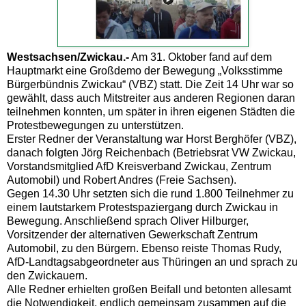
Westsachsen/Zwickau.-
Am 31. Oktober fand auf dem
Hauptmarkt eine Großdemo der Bewegung „Volksstimme
Bürgerbündnis Zwickau“ (VBZ) statt. Die Zeit 14 Uhr war so
gewählt, dass auch Mitstreiter aus anderen Regionen daran
teilnehmen konnten, um später in ihren eigenen Städten die
Protestbewegungen zu unterstützen.
Erster Redner der Veranstaltung war Horst Berghöfer (VBZ),
danach folgten Jörg Reichenbach (Betriebsrat VW Zwickau,
Vorstandsmitglied AfD Kreisverband Zwickau, Zentrum
Automobil) und Robert Andres (Freie Sachsen).
Gegen 14.30 Uhr setzten sich die rund 1.800 Teilnehmer zu
einem lautstarkem Protestspaziergang durch Zwickau in
Bewegung. Anschließend sprach Oliver Hilburger,
Vorsitzender der alternativen Gewerkschaft Zentrum
Automobil, zu den Bürgern. Ebenso reiste Thomas Rudy,
AfD-Landtagsabgeordneter aus Thüringen an und sprach zu
den Zwickauern.
Alle Redner erhielten großen Beifall und betonten allesamt
die Notwendigkeit, endlich gemeinsam zusammen auf die