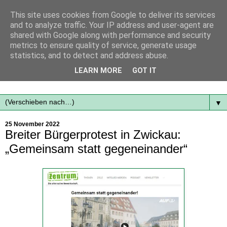
This site uses cookies from Google to deliver its services
and to analyze traffic. Your IP address and user-agent are
shared with Google along with performance and security
metrics to ensure quality of service, generate usage
statistics, and to detect and address abuse.
Mit frischen Themen aus der Region immer auf dem
LEARN MORE
GOT IT
Laufenden...
▼
25 November 2022
Breiter Bürgerprotest in Zwickau:
„Gemeinsam statt gegeneinander“