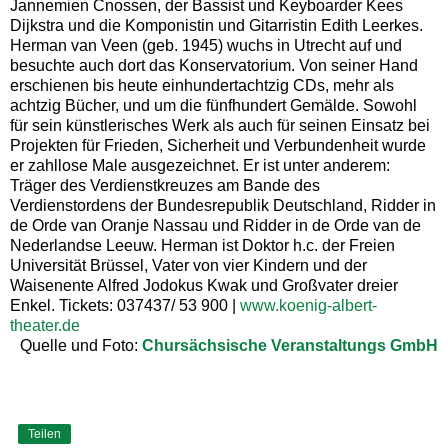
Jannemien Cnossen, der Bassist und Keyboarder Kees
Dijkstra und die Komponistin und Gitarristin Edith Leerkes.
Herman van Veen (geb. 1945) wuchs in Utrecht auf und
besuchte auch dort das Konservatorium. Von seiner Hand
erschienen bis heute einhundertachtzig CDs, mehr als
achtzig Bücher, und um die fünfhundert Gemälde. Sowohl
für sein künstlerisches Werk als auch für seinen Einsatz bei
Projekten für Frieden, Sicherheit und Verbundenheit wurde
er zahllose Male ausgezeichnet. Er ist unter anderem:
Träger des Verdienstkreuzes am Bande des
Verdienstordens der Bundesrepublik Deutschland, Ridder in
de Orde van Oranje Nassau und Ridder in de Orde van de
Nederlandse Leeuw. Herman ist Doktor h.c. der Freien
Universität Brüssel, Vater von vier Kindern und der
Waisenente Alfred Jodokus Kwak und Großvater dreier
Enkel. Tickets: 037437/ 53 900 |
www.koenig-albert-
theater.de
Quelle und Foto:
Chursächsische Veranstaltungs GmbH
Teilen