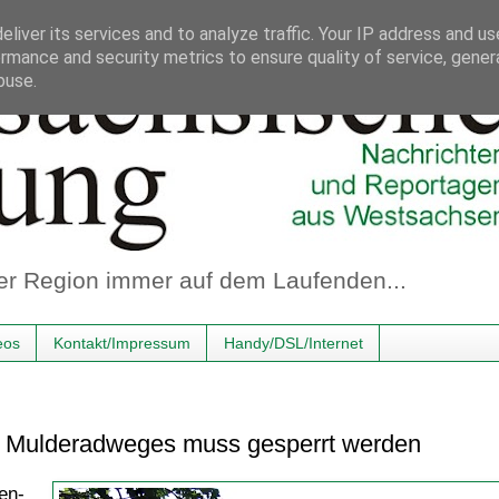
liver its services and to analyze traffic. Your IP address and u
rmance and security metrics to ensure quality of service, gene
buse.
er Region immer auf dem Laufenden...
eos
Kontakt/Impressum
Handy/DSL/Internet
es Mulderadweges muss gesperrt werden
en-