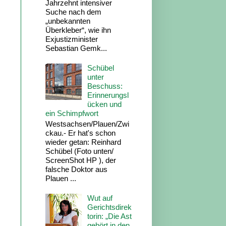
Jahrzehnt intensiver
Suche nach dem
„unbekannten
Überkleber“, wie ihn
Exjustizminister
Sebastian Gemk...
Schübel
unter
Beschuss:
Erinnerungsl
ücken und
ein Schimpfwort
Westsachsen/Plauen/Zwi
ckau.- Er hat's schon
wieder getan: Reinhard
Schübel (Foto unten/
ScreenShot HP ), der
falsche Doktor aus
Plauen ...
Wut auf
Gerichtsdirek
torin: „Die Ast
gehört in den