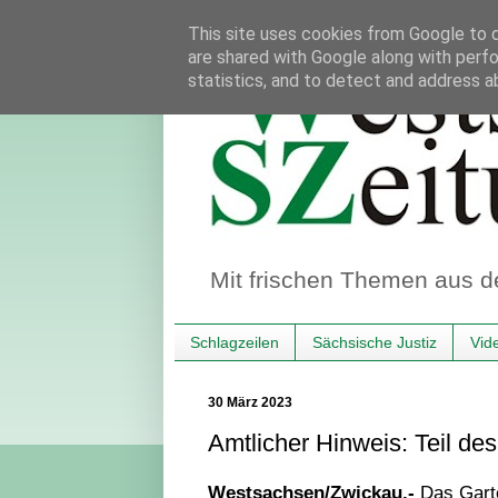
This site uses cookies from Google to de
are shared with Google along with perfo
statistics, and to detect and address a
Mit frischen Themen aus d
Schlagzeilen
Sächsische Justiz
Vid
30 März 2023
Amtlicher Hinweis: Teil d
Westsachsen/Zwickau.-
Das Gart