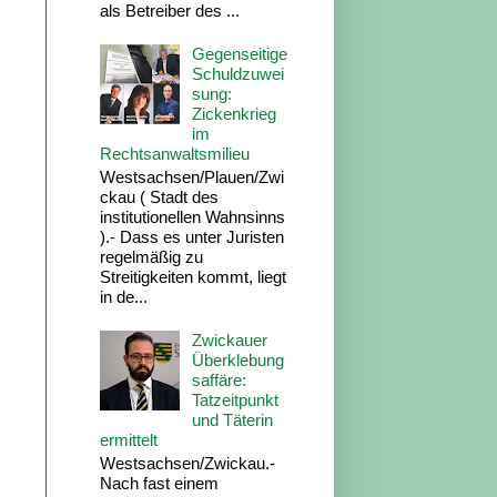
als Betreiber des ...
Gegenseitige
Schuldzuwei
sung:
Zickenkrieg
im
Rechtsanwaltsmilieu
Westsachsen/Plauen/Zwi
ckau ( Stadt des
institutionellen Wahnsinns
).- Dass es unter Juristen
regelmäßig zu
Streitigkeiten kommt, liegt
in de...
Zwickauer
Überklebung
saffäre:
Tatzeitpunkt
und Täterin
ermittelt
Westsachsen/Zwickau.-
Nach fast einem