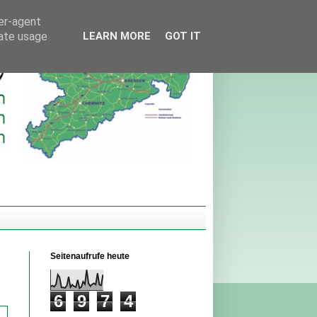
ser-agent
rate usage
LEARN MORE
GOT IT
Seitenaufrufe heute
6
9
7
4