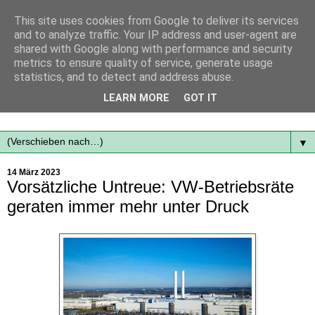
This site uses cookies from Google to deliver its services
and to analyze traffic. Your IP address and user-agent are
shared with Google along with performance and security
metrics to ensure quality of service, generate usage
statistics, and to detect and address abuse.
Mit frischen Themen aus der Region immer auf dem
LEARN MORE
GOT IT
Laufenden...
▼
14 März 2023
Vorsätzliche Untreue: VW-Betriebsräte
geraten immer mehr unter Druck