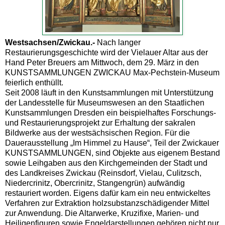
Westsachsen/Zwickau.-
Nach langer
Restaurierungsgeschichte wird der Vielauer Altar aus der
Hand Peter Breuers am Mittwoch, dem 29. März in den
KUNSTSAMMLUNGEN ZWICKAU Max-Pechstein-Museum
feierlich enthüllt.
Seit 2008 läuft in den Kunstsammlungen mit Unterstützung
der Landesstelle für Museumswesen an den Staatlichen
Kunstsammlungen Dresden ein beispielhaftes Forschungs-
und Restaurierungsprojekt zur Erhaltung der sakralen
Bildwerke aus der westsächsischen Region. Für die
Dauerausstellung „Im Himmel zu Hause“, Teil der Zwickauer
KUNSTSAMMLUNGEN, sind Objekte aus eigenem Bestand
sowie Leihgaben aus den Kirchgemeinden der Stadt und
des Landkreises Zwickau (Reinsdorf, Vielau, Culitzsch,
Niedercrinitz, Obercrinitz, Stangengrün) aufwändig
restauriert worden. Eigens dafür kam ein neu entwickeltes
Verfahren zur Extraktion holzsubstanzschädigender Mittel
zur Anwendung. Die Altarwerke, Kruzifixe, Marien- und
Heiligenfiguren sowie Engeldarstellungen gehören nicht nur