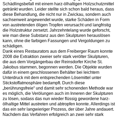
Schädlingsbefall mit einem harz-ölhaltigen Holzschutzmittel
getränkt wurden. Leider stellte sich schon bald heraus, dass
diese Behandlung, die nicht nur in Zwickau, sondern auch
sachsenweit angewendet wurde, starke Schäden in Form
von austretenden öligen Tropfen verursacht und langfristig
die Holzstruktur zersetzt. Jahrzehntelang wurde geforscht,
wie man diese Substanz aus den Skulpturen herauslösen
kann, ohne die farbigen Fassungen und Vergoldungen zu
schädigen.
Dank eines Restaurators aus dem Freiberger Raum konnte
2008 die Extraktion zweier sehr stark verölter Skulpturen,
die aus dem Vorgängerbau der Reinsdorfer Kirche St.
Jakobus stammen, begonnen werden. Die Objekte wurden
dafür in einem geschlossenen Behälter bei leichtem
Unterdruck mit dem entsprechenden Lösemittel unter
Stickstoffatmosphäre bedampft. Durch diese
„berührungsfreie“ und damit sehr schonenden Methode war
es möglich, die Verölungen auch im Inneren der Skulpturen
zu lösen, sodass das nun wieder flüssig gewordene harz-
ölhaltige Mittel austreten und abtropfen konnte. Allerdings ist
das ein sehr langwieriger Prozess, der über Jahre andauert.
Nachdem das Verfahren erfolgreich an zwei sehr stark