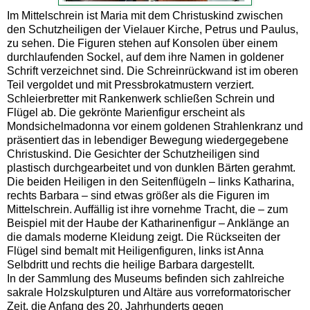
Im Mittelschrein ist Maria mit dem Christuskind zwischen
den Schutzheiligen der Vielauer Kirche, Petrus und Paulus,
zu sehen. Die Figuren stehen auf Konsolen über einem
durchlaufenden Sockel, auf dem ihre Namen in goldener
Schrift verzeichnet sind. Die Schreinrückwand ist im oberen
Teil vergoldet und mit Pressbrokatmustern verziert.
Schleierbretter mit Rankenwerk schließen Schrein und
Flügel ab. Die gekrönte Marienfigur erscheint als
Mondsichelmadonna vor einem goldenen Strahlenkranz und
präsentiert das in lebendiger Bewegung wiedergegebene
Christuskind. Die Gesichter der Schutzheiligen sind
plastisch durchgearbeitet und von dunklen Bärten gerahmt.
Die beiden Heiligen in den Seitenflügeln – links Katharina,
rechts Barbara – sind etwas größer als die Figuren im
Mittelschrein. Auffällig ist ihre vornehme Tracht, die – zum
Beispiel mit der Haube der Katharinenfigur – Anklänge an
die damals moderne Kleidung zeigt. Die Rückseiten der
Flügel sind bemalt mit Heiligenfiguren, links ist Anna
Selbdritt und rechts die heilige Barbara dargestellt.
In der Sammlung des Museums befinden sich zahlreiche
sakrale Holzskulpturen und Altäre aus vorreformatorischer
Zeit, die Anfang des 20. Jahrhunderts gegen