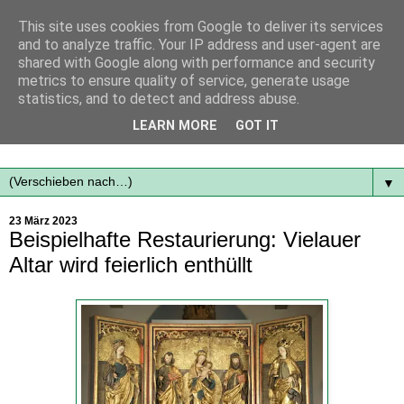
This site uses cookies from Google to deliver its services
and to analyze traffic. Your IP address and user-agent are
shared with Google along with performance and security
metrics to ensure quality of service, generate usage
statistics, and to detect and address abuse.
Mit frischen Themen aus der Region immer auf dem
LEARN MORE
GOT IT
Laufenden...
▼
23 März 2023
Beispielhafte Restaurierung: Vielauer
Altar wird feierlich enthüllt