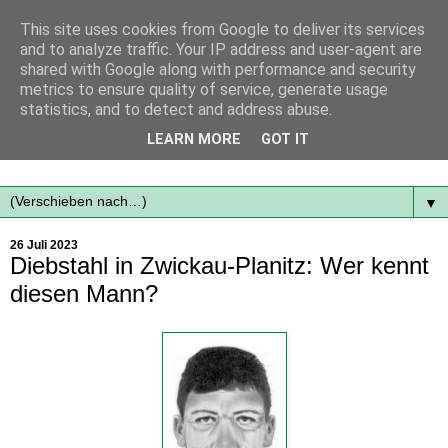
This site uses cookies from Google to deliver its services
and to analyze traffic. Your IP address and user-agent are
shared with Google along with performance and security
metrics to ensure quality of service, generate usage
statistics, and to detect and address abuse.
Mit frischen Themen aus der Region immer auf dem
LEARN MORE
GOT IT
Laufenden...
▼
26 Juli 2023
Diebstahl in Zwickau-Planitz: Wer kennt
diesen Mann?