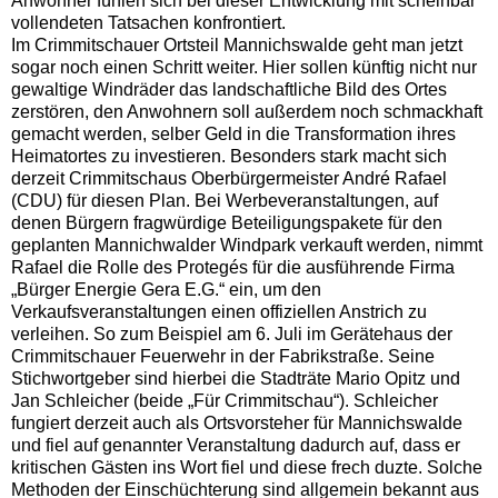
Anwohner fühlen sich bei dieser Entwicklung mit scheinbar
vollendeten Tatsachen konfrontiert.
Im Crimmitschauer Ortsteil Mannichswalde geht man jetzt
sogar noch einen Schritt weiter. Hier sollen künftig nicht nur
gewaltige Windräder das landschaftliche Bild des Ortes
zerstören, den Anwohnern soll außerdem noch schmackhaft
gemacht werden, selber Geld in die Transformation ihres
Heimatortes zu investieren. Besonders stark macht sich
derzeit Crimmitschaus Oberbürgermeister André Rafael
(CDU) für diesen Plan. Bei Werbeveranstaltungen, auf
denen Bürgern fragwürdige Beteiligungspakete für den
geplanten Mannichwalder Windpark verkauft werden, nimmt
Rafael die Rolle des Protegés für die ausführende Firma
„Bürger Energie Gera E.G.“ ein, um den
Verkaufsveranstaltungen einen offiziellen Anstrich zu
verleihen. So zum Beispiel am 6. Juli im Gerätehaus der
Crimmitschauer Feuerwehr in der Fabrikstraße. Seine
Stichwortgeber sind hierbei die Stadträte Mario Opitz und
Jan Schleicher (beide „Für Crimmitschau“). Schleicher
fungiert derzeit auch als Ortsvorsteher für Mannichswalde
und fiel auf genannter Veranstaltung dadurch auf, dass er
kritischen Gästen ins Wort fiel und diese frech duzte. Solche
Methoden der Einschüchterung sind allgemein bekannt aus