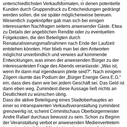
unterschiedlichsten Verkaufsformaten, in denen potentielle
Kunden durch Gruppendruck zu Entscheidungen gedrängt
werden sollen, die sie später möglicherweise bereuen.
Wesentlich zugeknöpfter gab man sich bei einigen
interessanten Nachfragen seitens anwesender Gäste. Etwa
zu Details der angeblichen Rendite oder zu eventuellen
Folgekosten, die den Beteiligten durch
Renaturalisierungsmaßnahmen nach Ende der Laufzeit
entstehen könnten. Hier blieb man bei den Antworten
möglichst unverbindlich und verwies auf kommende
Entwicklungen, was einen der anwesenden Bürger zu der
interessantesten Frage des Abends veranlasste: „Was ist,
wenn Ihr dann mal irgendwann pleite seid?“. Nach einigem
Zögern räumte das Podium der „Bürger Energie Gera E.G.“
ein, dass dies dann wie bei jedem Geschäft sei. Das Geld ist
dann eben weg. Zumindest diese Aussage ließ nichts an
Deutlichkeit zu wünschen übrig.
Dass die aktive Beteiligung eines Stadtoberhauptes an
einer so intransparenten Verkaufsveranstaltung zumindest
grenzwertig ist, scheint Crimmitschaus Oberbürgermeister
Andre Rafael durchaus bewusst zu sein. Schon zu Beginn
der Veranstaltung verbot er anwesenden Medienvertretern