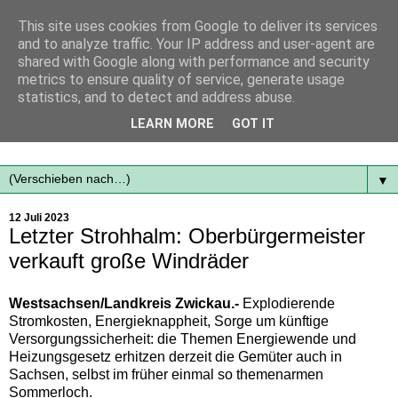
This site uses cookies from Google to deliver its services
and to analyze traffic. Your IP address and user-agent are
shared with Google along with performance and security
metrics to ensure quality of service, generate usage
statistics, and to detect and address abuse.
Mit frischen Themen aus der Region immer auf dem
LEARN MORE
GOT IT
Laufenden...
▼
12 Juli 2023
Letzter Strohhalm: Oberbürgermeister
verkauft große Windräder
Westsachsen/Landkreis Zwickau.-
Explodierende
Stromkosten, Energieknappheit, Sorge um künftige
Versorgungssicherheit: die Themen Energiewende und
Heizungsgesetz erhitzen derzeit die Gemüter auch in
Sachsen, selbst im früher einmal so themenarmen
Sommerloch.