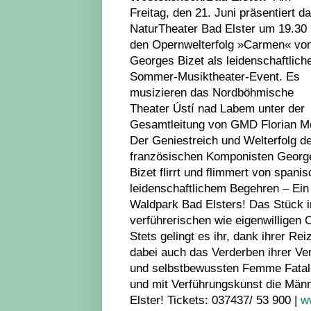
Freitag, den 21. Juni präsentiert d
NaturTheater Bad Elster um 19.30
den Opernwelterfolg »Carmen« vo
Georges Bizet als leidenschaftlich
Sommer-Musiktheater-Event. Es
musizieren das Nordböhmische
Theater Ústí nad Labem unter der
Gesamtleitung von GMD Florian M
Der Geniestreich und Welterfolg d
französischen Komponisten Georg
Bizet flirrt und flimmert von spa
leidenschaftlichem Begehren – Ein
Waldpark Bad Elsters! Das Stück i
verführerischen wie eigenwilligen 
Stets gelingt es ihr, dank ihrer 
dabei auch das Verderben ihrer Ver
und selbstbewussten Femme Fatale, 
und mit Verführungskunst die Männ
Elster! Tickets: 037437/ 53 900 |
w