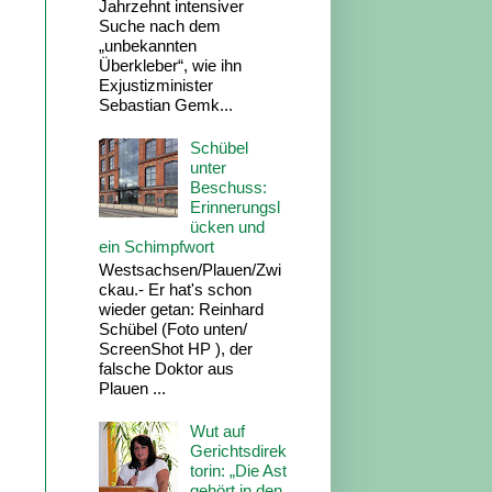
Jahrzehnt intensiver
Suche nach dem
„unbekannten
Überkleber“, wie ihn
Exjustizminister
Sebastian Gemk...
Schübel
unter
Beschuss:
Erinnerungsl
ücken und
ein Schimpfwort
Westsachsen/Plauen/Zwi
ckau.- Er hat's schon
wieder getan: Reinhard
Schübel (Foto unten/
ScreenShot HP ), der
falsche Doktor aus
Plauen ...
Wut auf
Gerichtsdirek
torin: „Die Ast
gehört in den