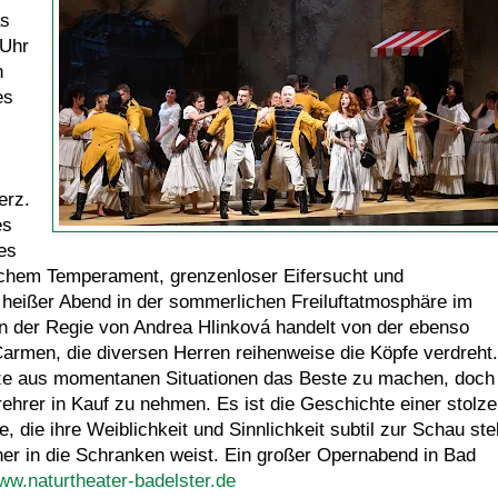
as
 Uhr
n
es
erz.
es
es
nischem Temperament, grenzenloser Eifersucht und
 heißer Abend in der sommerlichen Freiluftatmosphäre im
n der Regie von Andrea Hlinková handelt von der ebenso
Carmen, die diversen Herren reihenweise die Köpfe verdreht.
Reize aus momentanen Situationen das Beste zu machen, doch
ehrer in Kauf zu nehmen. Es ist die Geschichte einer stolz
die ihre Weiblichkeit und Sinnlichkeit subtil zur Schau stel
er in die Schranken weist. Ein großer Opernabend in Bad
ww.naturtheater-badelster.de