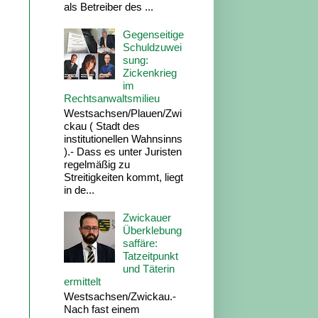
als Betreiber des ...
Gegenseitige
Schuldzuwei
sung:
Zickenkrieg
im
Rechtsanwaltsmilieu
Westsachsen/Plauen/Zwi
ckau ( Stadt des
institutionellen Wahnsinns
).- Dass es unter Juristen
regelmäßig zu
Streitigkeiten kommt, liegt
in de...
Zwickauer
Überklebung
saffäre:
Tatzeitpunkt
und Täterin
ermittelt
Westsachsen/Zwickau.-
Nach fast einem