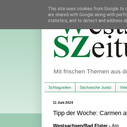
This site uses cookies from Google to de
are shared with Google along with perfo
statistics, and to detect and address a
Mit frischen Themen aus d
Schlagzeilen
Sächsische Justiz
Vid
11 Juni 2024
Tipp der Woche: Carmen al
Westsachsen/Bad Elster.-
Am