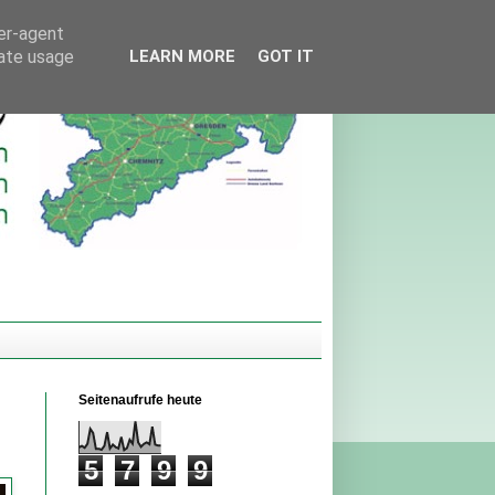
ser-agent
rate usage
LEARN MORE
GOT IT
Seitenaufrufe heute
5
7
9
9