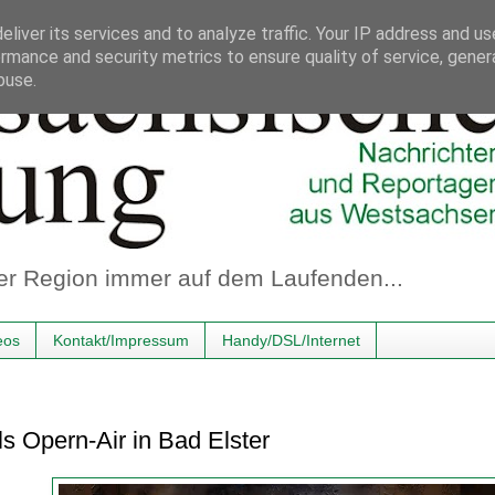
liver its services and to analyze traffic. Your IP address and u
rmance and security metrics to ensure quality of service, gene
buse.
er Region immer auf dem Laufenden...
eos
Kontakt/Impressum
Handy/DSL/Internet
s Opern-Air in Bad Elster