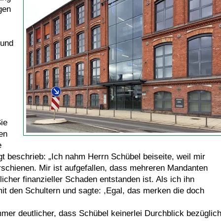
gen
 und
Sie
en
e
lgt beschrieb: „Ich nahm Herrn Schübel beiseite, weil mir
rschienen. Mir ist aufgefallen, dass mehreren Mandanten
cher finanzieller Schaden entstanden ist. Als ich ihn
it den Schultern und sagte: ,Egal, das merken die doch
mer deutlicher, dass Schübel keinerlei Durchblick bezüglic