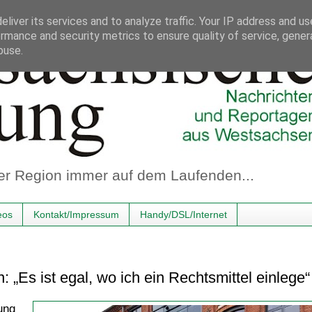
liver its services and to analyze traffic. Your IP address and u
rmance and security metrics to ensure quality of service, gene
buse.
er Region immer auf dem Laufenden...
eos
Kontakt/Impressum
Handy/DSL/Internet
 „Es ist egal, wo ich ein Rechtsmittel einlege“
ung