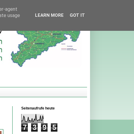
ser-agent
rate usage
LEARN MORE
GOT IT
Seitenaufrufe heute
7
3
9
5