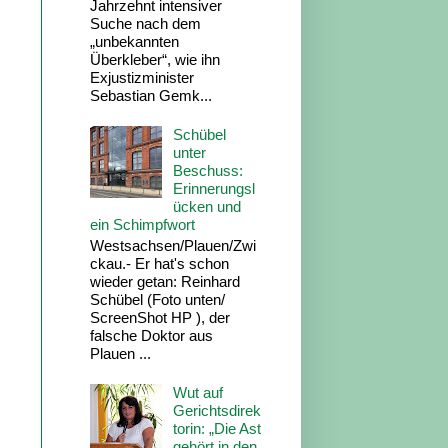
Jahrzehnt intensiver
Suche nach dem
„unbekannten
Überkleber“, wie ihn
Exjustizminister
Sebastian Gemk...
Schübel
unter
Beschuss:
Erinnerungsl
ücken und
ein Schimpfwort
Westsachsen/Plauen/Zwi
ckau.- Er hat's schon
wieder getan: Reinhard
Schübel (Foto unten/
ScreenShot HP ), der
falsche Doktor aus
Plauen ...
Wut auf
Gerichtsdirek
torin: „Die Ast
gehört in den