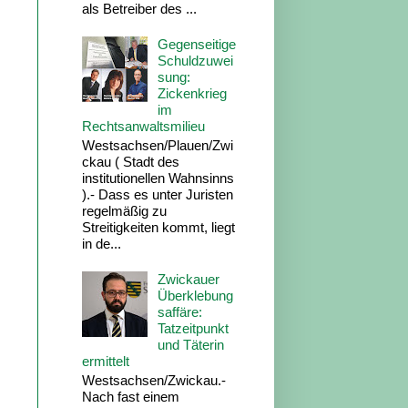
als Betreiber des ...
Gegenseitige
Schuldzuwei
sung:
Zickenkrieg
im
Rechtsanwaltsmilieu
Westsachsen/Plauen/Zwi
ckau ( Stadt des
institutionellen Wahnsinns
).- Dass es unter Juristen
regelmäßig zu
Streitigkeiten kommt, liegt
in de...
Zwickauer
Überklebung
saffäre:
Tatzeitpunkt
und Täterin
ermittelt
Westsachsen/Zwickau.-
Nach fast einem