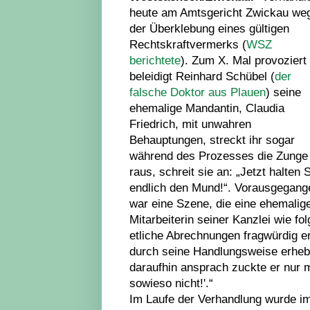
heute am Amtsgericht Zwickau we
der Überklebung eines gültigen
Rechtskraftvermerks (
WSZ
berichtete
). Zum X. Mal provoziert
beleidigt Reinhard Schübel (
der
falsche Doktor aus Plauen
) seine
ehemalige Mandantin, Claudia
Friedrich, mit unwahren
Behauptungen, streckt ihr sogar
während des Prozesses die Zunge
raus, schreit sie an: „Jetzt halten 
endlich den Mund!“. Vorausgegang
war eine Szene, die eine ehemalig
Mitarbeiterin seiner Kanzlei wie fo
etliche Abrechnungen fragwürdig e
durch seine Handlungsweise erhebli
daraufhin ansprach zuckte er nur m
sowieso nicht!'.“
Im Laufe der Verhandlung wurde im