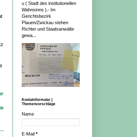
u ( Stadt des institutionellen
Wahnsinns ).- Im
bt
Gerichtsbezirk
Plauen/Zwickau stehen
Richter und Staatsanwälte
gewa...
iz
e
er
Kontaktformular |
Themenvorschläge
de
Name
E-Mail
*