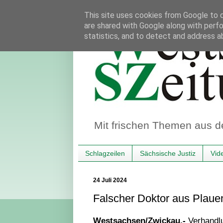
This site uses cookies from Google to de
are shared with Google along with perfo
statistics, and to detect and address a
Mit frischen Themen aus d
Schlagzeilen
Sächsische Justiz
Vid
24 Juli 2024
Falscher Doktor aus Plauen:
Westsachsen/Zwickau.-
Verhandl