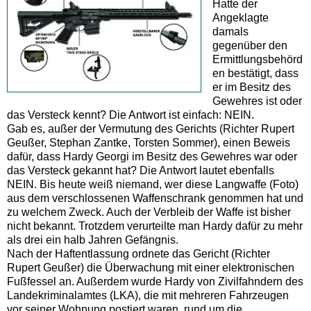
Hatte der
Angeklagte
damals
gegenüber den
Ermittlungsbehörd
en bestätigt, dass
er im Besitz des
Gewehres ist oder
das Versteck kennt? Die Antwort ist einfach: NEIN.
Gab es, außer der Vermutung des Gerichts (Richter Rupert
Geußer, Stephan Zantke, Torsten Sommer), einen Beweis
dafür, dass Hardy Georgi im Besitz des Gewehres war oder
das Versteck gekannt hat? Die Antwort lautet ebenfalls
NEIN. Bis heute weiß niemand, wer diese Langwaffe (Foto)
aus dem verschlossenen Waffenschrank genommen hat und
zu welchem Zweck. Auch der Verbleib der Waffe ist bisher
nicht bekannt. Trotzdem verurteilte man Hardy dafür zu mehr
als drei ein halb Jahren Gefängnis.
Nach der Haftentlassung ordnete das Gericht (Richter
Rupert Geußer) die Überwachung mit einer elektronischen
Fußfessel an. Außerdem wurde Hardy von Zivilfahndern des
Landekriminalamtes (LKA), die mit mehreren Fahrzeugen
vor seiner Wohnung postiert waren, rund um die