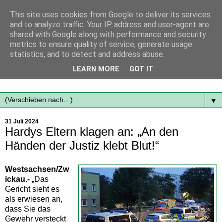
This site uses cookies from Google to deliver its services
and to analyze traffic. Your IP address and user-agent are
shared with Google along with performance and security
metrics to ensure quality of service, generate usage
statistics, and to detect and address abuse.
Mit frischen Themen aus der Region immer auf dem
LEARN MORE
GOT IT
Laufenden...
▼
31 Juli 2024
Hardys Eltern klagen an: „An den
Händen der Justiz klebt Blut!“
Westsachsen/Zw
ickau.-
„Das
Gericht sieht es
als erwiesen an,
dass Sie das
Gewehr versteckt