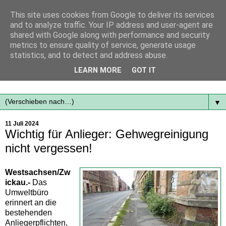
This site uses cookies from Google to deliver its services
and to analyze traffic. Your IP address and user-agent are
shared with Google along with performance and security
metrics to ensure quality of service, generate usage
statistics, and to detect and address abuse.
Mit frischen Themen aus der Region immer auf dem
LEARN MORE
GOT IT
Laufenden...
▼
11 Juli 2024
Wichtig für Anlieger: Gehwegreinigung
nicht vergessen!
Westsachsen/Zw
ickau.-
Das
Umweltbüro
erinnert an die
bestehenden
Anliegerpflichten,