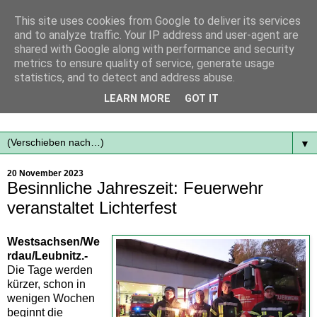
This site uses cookies from Google to deliver its services
and to analyze traffic. Your IP address and user-agent are
shared with Google along with performance and security
metrics to ensure quality of service, generate usage
statistics, and to detect and address abuse.
Mit frischen Themen aus der Region immer auf dem
LEARN MORE
GOT IT
Laufenden...
▼
20 November 2023
Besinnliche Jahreszeit: Feuerwehr
veranstaltet Lichterfest
Westsachsen/We
rdau/Leubnitz.-
Die Tage werden
kürzer, schon in
wenigen Wochen
beginnt die