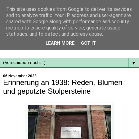
This site uses cookies from Google to deliver its services
and to analyze traffic. Your IP address and user-agent are
shared with Google along with performance and security
metrics to ensure quality of service, generate usage
statistics, and to detect and address abuse.
Mit frischen Themen aus der Region immer auf dem
LEARN MORE
GOT IT
Laufenden...
▼
06 November 2023
Erinnerung an 1938: Reden, Blumen
und geputzte Stolpersteine