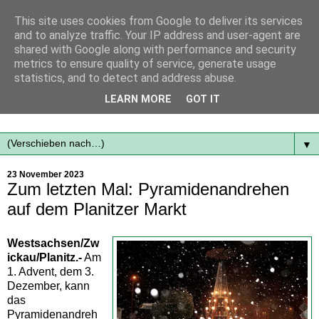
This site uses cookies from Google to deliver its services
and to analyze traffic. Your IP address and user-agent are
shared with Google along with performance and security
metrics to ensure quality of service, generate usage
statistics, and to detect and address abuse.
Mit frischen Themen aus der Region immer auf dem
LEARN MORE
GOT IT
Laufenden...
▼
23 November 2023
Zum letzten Mal: Pyramidenandrehen
auf dem Planitzer Markt
Westsachsen/Zw
ickau/Planitz.-
Am
1. Advent, dem 3.
Dezember, kann
das
Pyramidenandreh