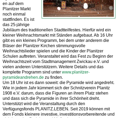
en auf dem
Planitzer Markt
noch einmal
stattfinden. Es ist
das 25-jährige
Jubiläum des traditionellen Stadtteilfestes. Hierfür wird ein
kleiner Weihnachtsmarkt mit Ständen aufgebaut. Ab 16 Uhr
gibt es ein kleines Programm, bei dem unter anderem die
Bläser der Planitzer Kirchen stimmungsvolle
Weihnachtslieder spielen und die Kinder der Planitzer
Schulen auftreten. Veranstaltet wird das Fest zu Beginn der
Weihnachtszeit vom Stadtmanagement Zwickau e.V. und
vielen anderen Unterstützern. Weitere Details und das
komplette Programm sind unter
www.planitzer-
pyramideandrehen.de
zu finden.
Um 18 Uhr ist es dann soweit: die Pyramide wird angedreht.
Wie in jedem Jahr kümmert sich der Schnitzverein Planitz
1908 e.V. darum, dass die Figuren an ihrem Platz stehen
und dass sich die Pyramide in ihrer Schönheit dreht.
Unterstützt wird die Veranstaltung durch den
Verfügungsfonds PLANITZ.LEBEN. Seit 2019 können mit
dem Fonds kleinere investive, investitionsvorbereitende und