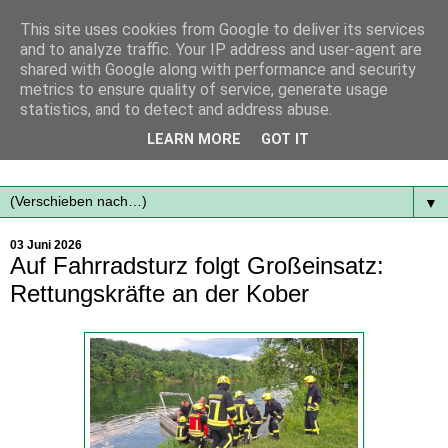
This site uses cookies from Google to deliver its services
and to analyze traffic. Your IP address and user-agent are
shared with Google along with performance and security
metrics to ensure quality of service, generate usage
statistics, and to detect and address abuse.
Mit frischen Themen aus der Region immer auf dem
LEARN MORE
GOT IT
Laufenden...
▼
03 Juni 2026
Auf Fahrradsturz folgt Großeinsatz:
Rettungskräfte an der Kober