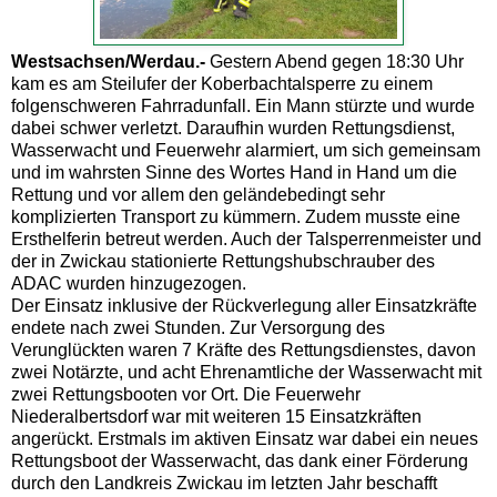
Westsachsen/Werdau.-
Gestern Abend gegen 18:30 Uhr
kam es am Steilufer der Koberbachtalsperre zu einem
folgenschweren Fahrradunfall. Ein Mann stürzte und wurde
dabei schwer verletzt. Daraufhin wurden Rettungsdienst,
Wasserwacht und Feuerwehr alarmiert, um sich gemeinsam
und im wahrsten Sinne des Wortes Hand in Hand um die
Rettung und vor allem den geländebedingt sehr
komplizierten Transport zu kümmern. Zudem musste eine
Ersthelferin betreut werden. Auch der Talsperrenmeister und
der in Zwickau stationierte Rettungshubschrauber des
ADAC wurden hinzugezogen.
Der Einsatz inklusive der Rückverlegung aller Einsatzkräfte
endete nach zwei Stunden. Zur Versorgung des
Verunglückten waren 7 Kräfte des Rettungsdienstes, davon
zwei Notärzte, und acht Ehrenamtliche der Wasserwacht mit
zwei Rettungsbooten vor Ort. Die Feuerwehr
Niederalbertsdorf war mit weiteren 15 Einsatzkräften
angerückt. Erstmals im aktiven Einsatz war dabei ein neues
Rettungsboot der Wasserwacht, das dank einer Förderung
durch den Landkreis Zwickau im letzten Jahr beschafft