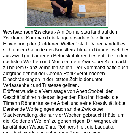
Westsachsen/Zwickau.-
Am Donnerstag fand auf dem
Zwickauer Kornmarkt die lange erwartete feierliche
Einweihung der „Goldenen Wellen“ statt. Dabei handelt es
sich um ein Gebilde des Künstlers Tilmann Röhner, welches
aus zwölf goldfarbenen Betonskulpturen besteht, die in den
nächsten Wochen und Monaten dem Zwickauer Kornmarkt
zu neuem Glanz verhelfen sollen. Der Kornmarkt hatte auch
aufgrund der mit der Corona-Panik verbundenen
Einschränkungen in der letzten Zeit leider unter
Verlassenheit und Tristesse gelitten.
Eröffnet wurde die Vernissage von Anett Strobel, der
Geschäftsführerin des anliegenden First Inn Hotels, die
Tilmann Röhner für seine Arbeit und seine Kreativität lobte.
Dankende Worte gingen auch an die Zwickauer
Stadtverwaltung, die nur vier Wochen gebraucht hätte, um
die „Goldenen Wellen“ zu genehmigen. Dr. Wagner, ein
langjähriger Weggefährte Röhners hielt die Laudatio,
umrahmt wurde das gelungene Programm von