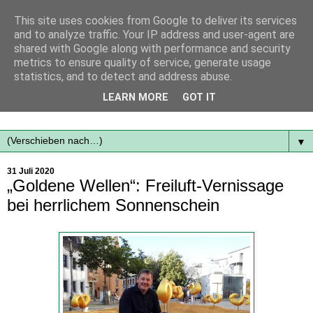
This site uses cookies from Google to deliver its services
and to analyze traffic. Your IP address and user-agent are
shared with Google along with performance and security
metrics to ensure quality of service, generate usage
statistics, and to detect and address abuse.
Mit frischen Themen aus der Region immer auf dem
LEARN MORE
GOT IT
Laufenden...
▼
31 Juli 2020
„Goldene Wellen“: Freiluft-Vernissage
bei herrlichem Sonnenschein