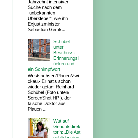
Jahrzehnt intensiver
Suche nach dem
„unbekannten
Überkleber“, wie ihn
Exjustizminister
Sebastian Gemk...
Schübel
unter
Beschuss:
Erinnerungsl
ücken und
ein Schimpfwort
Westsachsen/Plauen/Zwi
ckau.- Er hat's schon
wieder getan: Reinhard
Schübel (Foto unten/
ScreenShot HP ), der
falsche Doktor aus
Plauen ...
Wut auf
Gerichtsdirek
torin: „Die Ast
gehört in den