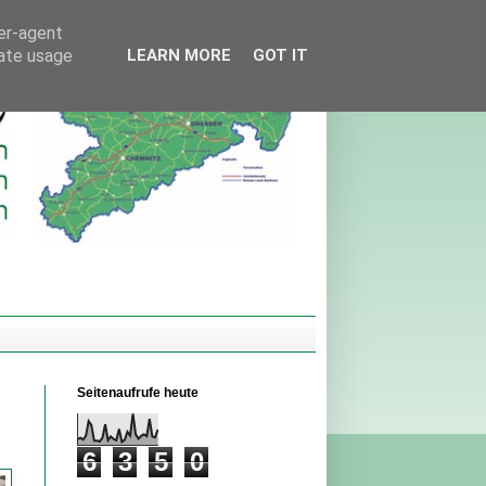
ser-agent
rate usage
LEARN MORE
GOT IT
Seitenaufrufe heute
6
3
5
0