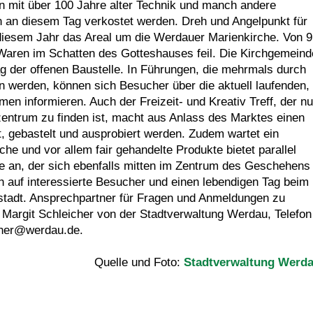
on mit über 100 Jahre alter Technik und manch andere
 an diesem Tag verkostet werden. Dreh und Angelpunkt für
diesem Jahr das Areal um die Werdauer Marienkirche. Von 9
e Waren im Schatten des Gotteshauses feil. Die Kirchgemeind
Tag der offenen Baustelle. In Führungen, die mehrmals durch
 werden, können sich Besucher über die aktuell laufenden,
 informieren. Auch der Freizeit- und Kreativ Treff, der nu
entrum zu finden ist, macht aus Anlass des Marktes einen
t, gebastelt und ausprobiert werden. Zudem wartet ein
he und vor allem fair gehandelte Produkte bietet parallel
e an, der sich ebenfalls mitten im Zentrum des Geschehens
ich auf interessierte Besucher und einen lebendigen Tag beim
stadt. Ansprechpartner für Fragen und Anmeldungen zu
 Margit Schleicher von der Stadtverwaltung Werdau, Telefon
cher@werdau.de.
Quelle und Foto:
Stadtverwaltung Werd