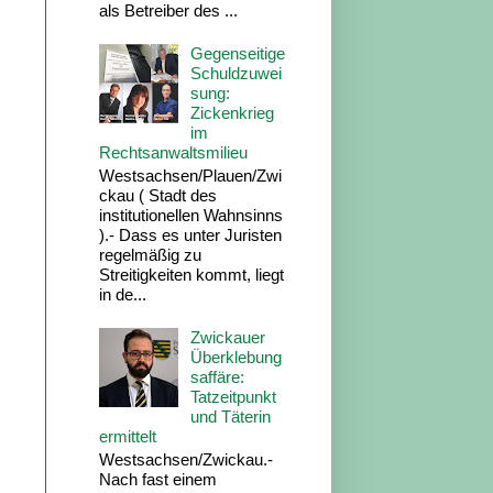
als Betreiber des ...
Gegenseitige
Schuldzuwei
sung:
Zickenkrieg
im
Rechtsanwaltsmilieu
Westsachsen/Plauen/Zwi
ckau ( Stadt des
institutionellen Wahnsinns
).- Dass es unter Juristen
regelmäßig zu
Streitigkeiten kommt, liegt
in de...
Zwickauer
Überklebung
saffäre:
Tatzeitpunkt
und Täterin
ermittelt
Westsachsen/Zwickau.-
Nach fast einem