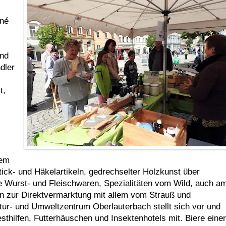
ené
und
dler
t,
lem
ck- und Häkelartikeln, gedrechselter Holzkunst über
e Wurst- und Fleischwaren, Spezialitäten vom Wild, auch a
hin zur Direktvermarktung mit allem vom Strauß und
tur- und Umweltzentrum Oberlauterbach stellt sich vor und
thilfen, Futterhäuschen und Insektenhotels mit. Biere einer