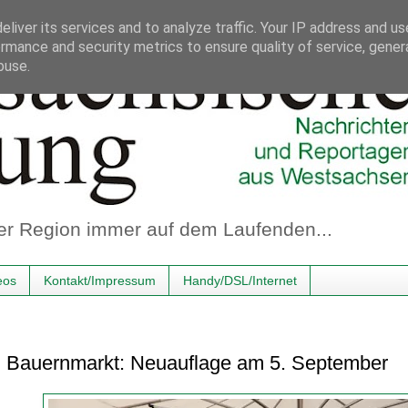
liver its services and to analyze traffic. Your IP address and u
rmance and security metrics to ensure quality of service, gene
buse.
er Region immer auf dem Laufenden...
eos
Kontakt/Impressum
Handy/DSL/Internet
 Bauernmarkt: Neuauflage am 5. September