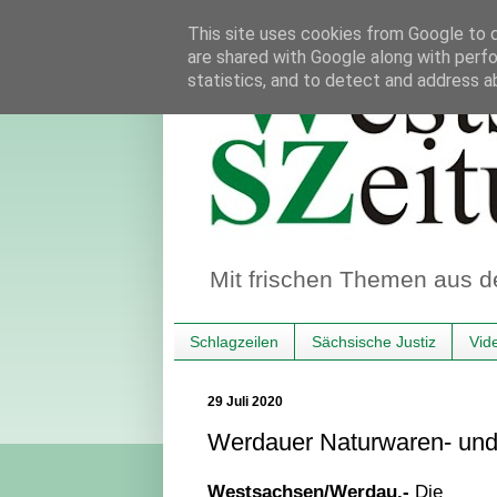
This site uses cookies from Google to de
are shared with Google along with perfo
statistics, and to detect and address a
Mit frischen Themen aus d
Schlagzeilen
Sächsische Justiz
Vid
29 Juli 2020
Werdauer Naturwaren- und
Westsachsen/Werdau.-
Die