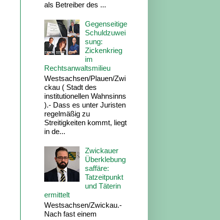
als Betreiber des ...
Gegenseitige
Schuldzuwei
sung:
Zickenkrieg
im
Rechtsanwaltsmilieu
Westsachsen/Plauen/Zwi
ckau ( Stadt des
institutionellen Wahnsinns
).- Dass es unter Juristen
regelmäßig zu
Streitigkeiten kommt, liegt
in de...
Zwickauer
Überklebung
saffäre:
Tatzeitpunkt
und Täterin
ermittelt
Westsachsen/Zwickau.-
Nach fast einem