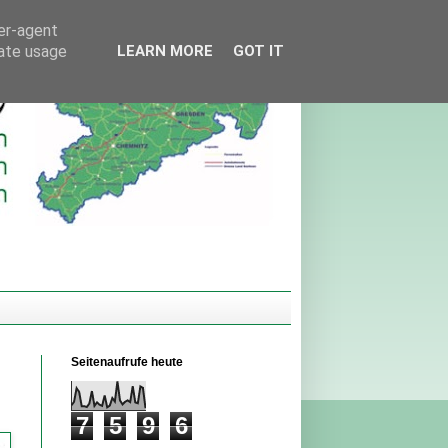
ser-agent
rate usage
LEARN MORE
GOT IT
Seitenaufrufe heute
7
5
9
6