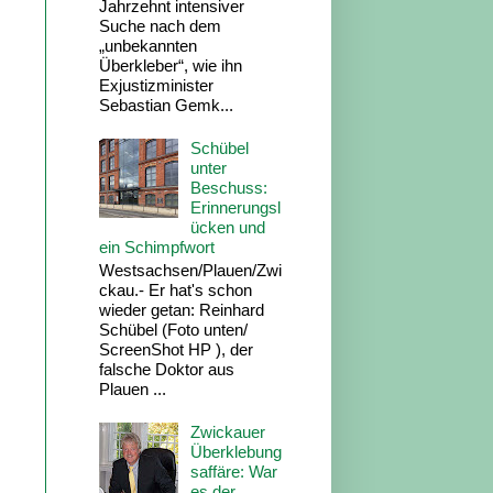
Jahrzehnt intensiver
Suche nach dem
„unbekannten
Überkleber“, wie ihn
Exjustizminister
Sebastian Gemk...
Schübel
unter
Beschuss:
Erinnerungsl
ücken und
ein Schimpfwort
Westsachsen/Plauen/Zwi
ckau.- Er hat's schon
wieder getan: Reinhard
Schübel (Foto unten/
ScreenShot HP ), der
falsche Doktor aus
Plauen ...
Zwickauer
Überklebung
saffäre: War
es der