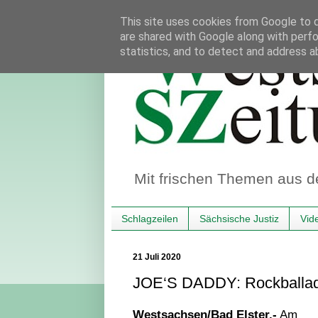
This site uses cookies from Google to de
are shared with Google along with perfo
statistics, and to detect and address a
Mit frischen Themen aus d
Schlagzeilen
Sächsische Justiz
Vid
21 Juli 2020
JOE‘S DADDY: Rockballad
Westsachsen/Bad Elster.-
Am