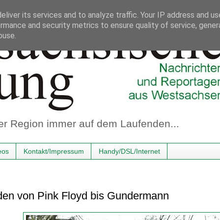
liver its services and to analyze traffic. Your IP address and u
rmance and security metrics to ensure quality of service, gene
buse.
er Region immer auf dem Laufenden...
eos
Kontakt/Impressum
Handy/DSL/Internet
en von Pink Floyd bis Gundermann