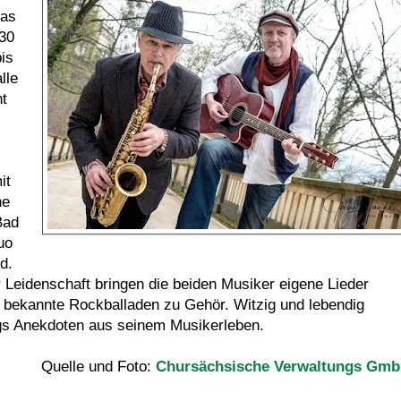
das
30
is
lle
ht
it
he
Bad
uo
d.
 Leidenschaft bringen die beiden Musiker eigene Lieder
ekannte Rockballaden zu Gehör. Witzig und lebendig
gs Anekdoten aus seinem Musikerleben.
Quelle und Foto:
Chursächsische Verwaltungs Gm