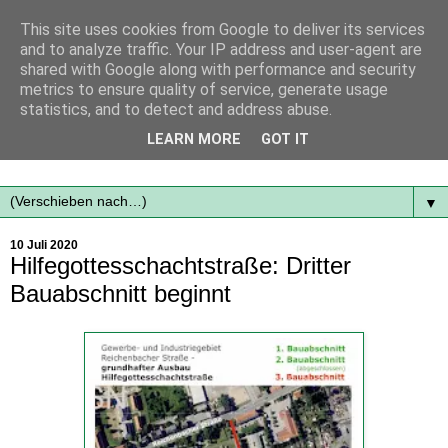
This site uses cookies from Google to deliver its services
and to analyze traffic. Your IP address and user-agent are
shared with Google along with performance and security
metrics to ensure quality of service, generate usage
statistics, and to detect and address abuse.
Mit frischen Themen aus der Region immer auf dem
LEARN MORE
GOT IT
Laufenden...
▼
10 Juli 2020
Hilfegottesschachtstraße: Dritter
Bauabschnitt beginnt