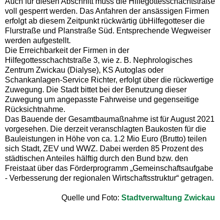
Auch für diesen Abschnitt muss die Hilfegottesschachtstraße
voll gesperrt werden. Das Anfahren der ansässigen Firmen
erfolgt ab diesem Zeitpunkt rückwärtig übHilfegotteser die
Flurstraße und Planstraße Süd. Entsprechende Wegweiser
werden aufgestellt.
Die Erreichbarkeit der Firmen in der
Hilfegottesschachtstraße 3, wie z. B. Nephrologisches
Zentrum Zwickau (Dialyse), KS Autoglas oder
Schankanlagen-Service Richter, erfolgt über die rückwertige
Zuwegung. Die Stadt bittet bei der Benutzung dieser
Zuwegung um angepasste Fahrweise und gegenseitige
Rücksichtnahme.
Das Bauende der Gesamtbaumaßnahme ist für August 2021
vorgesehen. Die derzeit veranschlagten Baukosten für die
Bauleistungen in Höhe von ca. 1.2 Mio Euro (Brutto) teilen
sich Stadt, ZEV und WWZ. Dabei werden 85 Prozent des
städtischen Anteiles hälftig durch den Bund bzw. den
Freistaat über das Förderprogramm „Gemeinschaftsaufgabe
- Verbesserung der regionalen Wirtschaftsstruktur“ getragen.
Quelle und Foto:
Stadtverwaltung Zwickau