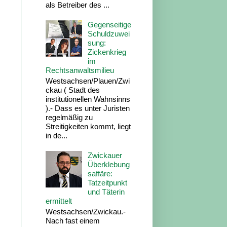
als Betreiber des ...
Gegenseitige
Schuldzuwei
sung:
Zickenkrieg
im
Rechtsanwaltsmilieu
Westsachsen/Plauen/Zwi
ckau ( Stadt des
institutionellen Wahnsinns
).- Dass es unter Juristen
regelmäßig zu
Streitigkeiten kommt, liegt
in de...
Zwickauer
Überklebung
saffäre:
Tatzeitpunkt
und Täterin
ermittelt
Westsachsen/Zwickau.-
Nach fast einem