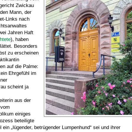
ericht Zwickau
nden Mann, der
et-Links nach
htsanwaltes
wei Jahren Haft
htete
), haben
lättet. Besonders
lbst zu erscheinen
ktikantin
en auf die Palme:
ein Ehrgefühl im
iner
au scheint ja
eiterin aus der
, vom
likum einiges
ozess beteiligte
l ein „lügender, betrügender Lumpenhund“ sei und ihrer