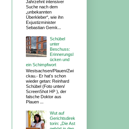
Jahrzehnt intensiver
Suche nach dem
„unbekannten
Überkleber“, wie ihn
Exjustizminister
Sebastian Gemk...
Schübel
unter
Beschuss:
Erinnerungsl
ücken und
ein Schimpfwort
Westsachsen/Plauen/Zwi
ckau.- Er hat's schon
wieder getan: Reinhard
Schübel (Foto unten/
ScreenShot HP ), der
falsche Doktor aus
Plauen ...
Wut auf
Gerichtsdirek
torin: „Die Ast
gehört in den