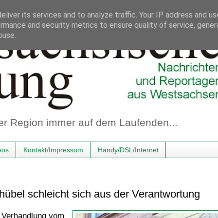
liver its services and to analyze traffic. Your IP address and u
rmance and security metrics to ensure quality of service, gene
buse.
er Region immer auf dem Laufenden...
eos
Kontakt/Impressum
Handy/DSL/Internet
hübel schleicht sich aus der Verantwortung
 Verhandlung vom