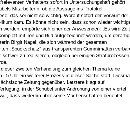
relevanten Verhaltens sofort in Untersuchungshaft gehört.
bels Mitarbeiterin, ob die Aussage ins Protokoll
e, das sei nicht so wichtig. Worauf sofort der Vorwurf der
likum kam. Es könne nicht sein, dass schon wieder wichtig
n werden, empörte sich einer der Anwesenden: „Es wird Zeit
omplett mit Ton und Bild aufgezeichnet werden, um derartig
erin Birgit Nagel, die sich während der gesamten
nten „Spuckschutz“ aus transparenten Gummimatten verbar
r schwer zu realisieren, obgleich bei einigen Strafprozessen
rde.
n dieser zweiten Verhandlung zum gleichen Thema keine
m 15 Uhr ein weiterer Prozess in dieser Sache statt. Diesma
ächsische Zeitung gegenüber. Letztere klagt auf
rfügung, in der Schübel unter Androhung von einer viertel
 will, dass weiterhin über seine Machenschaften berichtet