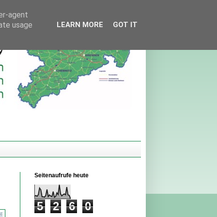
ser-agent
rate usage
LEARN MORE
GOT IT
Seitenaufrufe heute
5
2
6
0