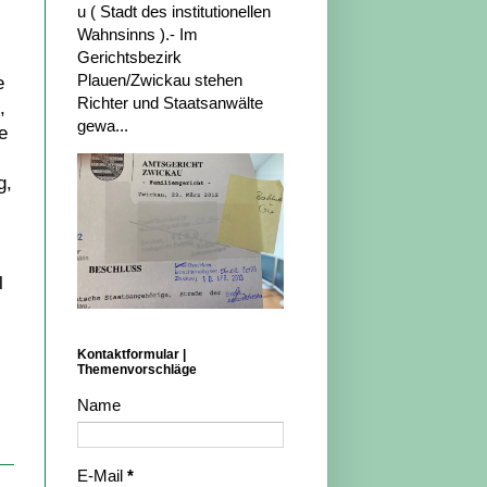
u ( Stadt des institutionellen
Wahnsinns ).- Im
Gerichtsbezirk
Plauen/Zwickau stehen
e
Richter und Staatsanwälte
,
gewa...
e
g,
l
Kontaktformular |
Themenvorschläge
Name
E-Mail
*