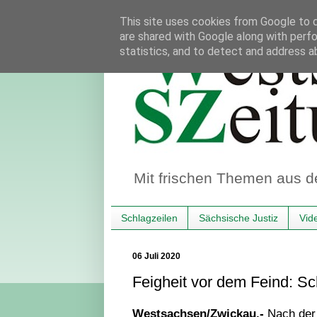
This site uses cookies from Google to de
are shared with Google along with perfo
statistics, and to detect and address a
Mit frischen Themen aus d
Schlagzeilen
Sächsische Justiz
Vid
06 Juli 2020
Feigheit vor dem Feind: Sc
Westsachsen/Zwickau.-
Nach der