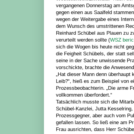
vergangenen Donnerstag am Amtsg
gegen einen aus Saalfeld stamme
wegen der Weitergabe eines Intern
dem Wunsch des umstrittenen Rec
Reinhard Schübel aus Plauen zu z
verurteilt werden sollte (
WSZ beric
sich die Wogen bis heute nicht geg
die Feigheit Schübels, der statt se
seine in der Sache unwissende Pra
vorschickte, brachte die Anwesend
„Hat dieser Mann denn überhaupt k
Leib?“, hieß es zum Beispiel von e
Prozessbeobachterin. „Die arme Fr
vollkommen überfordert.“
Tatsächlich musste sich die Mitarb
Schübel-Kanzlei, Jutta Kesselring
Prozessgegner, aber auch vom Pub
gefallen lassen. So ließ eine am Pr
Frau ausrichten, dass Herr Schübe