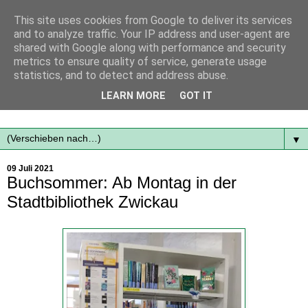
This site uses cookies from Google to deliver its services
and to analyze traffic. Your IP address and user-agent are
shared with Google along with performance and security
metrics to ensure quality of service, generate usage
statistics, and to detect and address abuse.
Mit frischen Themen aus der Region immer auf dem
LEARN MORE
GOT IT
Laufenden...
▼
09 Juli 2021
Buchsommer: Ab Montag in der
Stadtbibliothek Zwickau