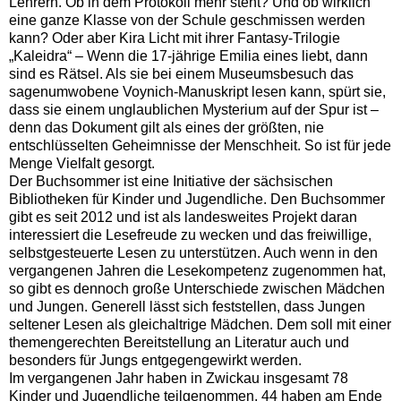
Lehrern. Ob in dem Protokoll mehr steht? Und ob wirklich
eine ganze Klasse von der Schule geschmissen werden
kann? Oder aber Kira Licht mit ihrer Fantasy-Trilogie
„Kaleidra“ – Wenn die 17-jährige Emilia eines liebt, dann
sind es Rätsel. Als sie bei einem Museumsbesuch das
sagenumwobene Voynich-Manuskript lesen kann, spürt sie,
dass sie einem unglaublichen Mysterium auf der Spur ist –
denn das Dokument gilt als eines der größten, nie
entschlüsselten Geheimnisse der Menschheit. So ist für jede
Menge Vielfalt gesorgt.
Der Buchsommer ist eine Initiative der sächsischen
Bibliotheken für Kinder und Jugendliche. Den Buchsommer
gibt es seit 2012 und ist als landesweites Projekt daran
interessiert die Lesefreude zu wecken und das freiwillige,
selbstgesteuerte Lesen zu unterstützen. Auch wenn in den
vergangenen Jahren die Lesekompetenz zugenommen hat,
so gibt es dennoch große Unterschiede zwischen Mädchen
und Jungen. Generell lässt sich feststellen, dass Jungen
seltener Lesen als gleichaltrige Mädchen. Dem soll mit einer
themengerechten Bereitstellung an Literatur auch und
besonders für Jungs entgegengewirkt werden.
Im vergangenen Jahr haben in Zwickau insgesamt 78
Kinder und Jugendliche teilgenommen, 44 haben am Ende