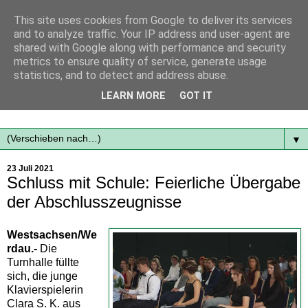
This site uses cookies from Google to deliver its services
and to analyze traffic. Your IP address and user-agent are
shared with Google along with performance and security
metrics to ensure quality of service, generate usage
statistics, and to detect and address abuse.
Mit frischen Themen aus der Region immer auf dem
LEARN MORE
GOT IT
Laufenden...
▼
23 Juli 2021
Schluss mit Schule: Feierliche Übergabe
der Abschlusszeugnisse
Westsachsen/We
rdau.-
Die
Turnhalle füllte
sich, die junge
Klavierspielerin
Clara S. K. aus