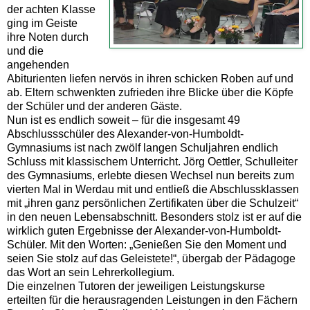
der achten Klasse
ging im Geiste
ihre Noten durch
und die
angehenden
Abiturienten liefen nervös in ihren schicken Roben auf und
ab. Eltern schwenkten zufrieden ihre Blicke über die Köpfe
der Schüler und der anderen Gäste.
Nun ist es endlich soweit – für die insgesamt 49
Abschlussschüler des Alexander-von-Humboldt-
Gymnasiums ist nach zwölf langen Schuljahren endlich
Schluss mit klassischem Unterricht. Jörg Oettler, Schulleiter
des Gymnasiums, erlebte diesen Wechsel nun bereits zum
vierten Mal in Werdau mit und entließ die Abschlussklassen
mit „ihren ganz persönlichen Zertifikaten über die Schulzeit“
in den neuen Lebensabschnitt. Besonders stolz ist er auf die
wirklich guten Ergebnisse der Alexander-von-Humboldt-
Schüler. Mit den Worten: „Genießen Sie den Moment und
seien Sie stolz auf das Geleistete!“, übergab der Pädagoge
das Wort an sein Lehrerkollegium.
Die einzelnen Tutoren der jeweiligen Leistungskurse
erteilten für die herausragenden Leistungen in den Fächern