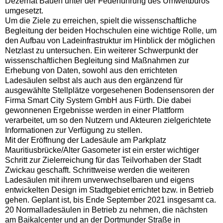
Dezernat Bauen unter der Federführung des Umweltbüros
umgesetzt.
Um die Ziele zu erreichen, spielt die wissenschaftliche
Begleitung der beiden Hochschulen eine wichtige Rolle, um
den Aufbau von Ladeinfrastruktur im Hinblick der möglichen
Netzlast zu untersuchen. Ein weiterer Schwerpunkt der
wissenschaftlichen Begleitung sind Maßnahmen zur
Erhebung von Daten, sowohl aus den errichteten
Ladesäulen selbst als auch aus den ergänzend für
ausgewählte Stellplätze vorgesehenen Bodensensoren der
Firma Smart City System GmbH aus Fürth. Die dabei
gewonnenen Ergebnisse werden in einer Plattform
verarbeitet, um so den Nutzern und Akteuren zielgerichtete
Informationen zur Verfügung zu stellen.
Mit der Eröffnung der Ladesäule am Parkplatz
Mauritiusbrücke/Alter Gasometer ist ein erster wichtiger
Schritt zur Zielerreichung für das Teilvorhaben der Stadt
Zwickau geschafft. Schrittweise werden die weiteren
Ladesäulen mit ihrem unverwechselbaren und eigens
entwickelten Design im Stadtgebiet errichtet bzw. in Betrieb
gehen. Geplant ist, bis Ende September 2021 insgesamt ca.
20 Normalladesäulen in Betrieb zu nehmen, die nächsten
am Baikalcenter und an der Dortmunder Straße in