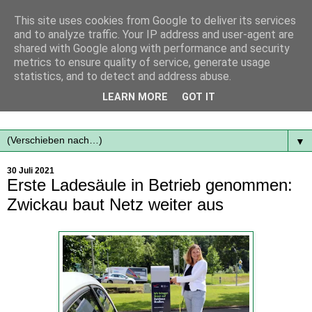
This site uses cookies from Google to deliver its services
and to analyze traffic. Your IP address and user-agent are
shared with Google along with performance and security
metrics to ensure quality of service, generate usage
statistics, and to detect and address abuse.
Mit frischen Themen aus der Region immer auf dem
LEARN MORE
GOT IT
Laufenden...
▼
30 Juli 2021
Erste Ladesäule in Betrieb genommen:
Zwickau baut Netz weiter aus