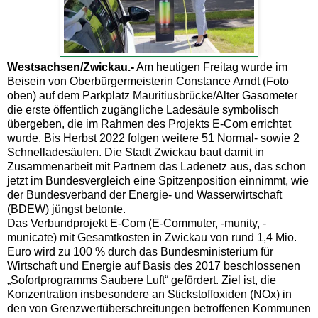
Westsachsen/Zwickau.-
Am heutigen Freitag wurde im
Beisein von Oberbürgermeisterin Constance Arndt (Foto
oben) auf dem Parkplatz Mauritiusbrücke/Alter Gasometer
die erste öffentlich zugängliche Ladesäule symbolisch
übergeben, die im Rahmen des Projekts E-Com errichtet
wurde. Bis Herbst 2022 folgen weitere 51 Normal- sowie 2
Schnelladesäulen. Die Stadt Zwickau baut damit in
Zusammenarbeit mit Partnern das Ladenetz aus, das schon
jetzt im Bundesvergleich eine Spitzenposition einnimmt, wie
der Bundesverband der Energie- und Wasserwirtschaft
(BDEW) jüngst betonte.
Das Verbundprojekt E-Com (E-Commuter, -munity, -
municate) mit Gesamtkosten in Zwickau von rund 1,4 Mio.
Euro wird zu 100 % durch das Bundesministerium für
Wirtschaft und Energie auf Basis des 2017 beschlossenen
„Sofortprogramms Saubere Luft“ gefördert. Ziel ist, die
Konzentration insbesondere an Stickstoffoxiden (NOx) in
den von Grenzwertüberschreitungen betroffenen Kommunen