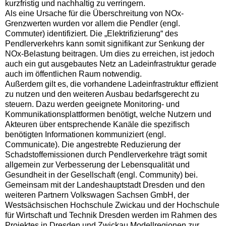
kurzfristig und nachhaltig zu verringern.
Als eine Ursache für die Überschreitung von NOx-
Grenzwerten wurden vor allem die Pendler (engl.
Commuter) identifiziert. Die „Elektrifizierung“ des
Pendlerverkehrs kann somit signifikant zur Senkung der
NOx-Belastung beitragen. Um dies zu erreichen, ist jedoch
auch ein gut ausgebautes Netz an Ladeinfrastruktur gerade
auch im öffentlichen Raum notwendig.
Außerdem gilt es, die vorhandene Ladeinfrastruktur effizient
zu nutzen und den weiteren Ausbau bedarfsgerecht zu
steuern. Dazu werden geeignete Monitoring- und
Kommunikationsplattformen benötigt, welche Nutzern und
Akteuren über entsprechende Kanäle die spezifisch
benötigten Informationen kommuniziert (engl.
Communicate). Die angestrebte Reduzierung der
Schadstoffemissionen durch Pendlerverkehre trägt somit
allgemein zur Verbesserung der Lebensqualität und
Gesundheit in der Gesellschaft (engl. Community) bei.
Gemeinsam mit der Landeshauptstadt Dresden und den
weiteren Partnern Volkswagen Sachsen GmbH, der
Westsächsischen Hochschule Zwickau und der Hochschule
für Wirtschaft und Technik Dresden werden im Rahmen des
Projektes in Dresden und Zwickau Modellregionen zur