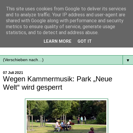
This site uses cookies from Google to deliver its services
and to analyze traffic. Your IP address and user-agent are
shared with Google along with performance and security
metrics to ensure quality of service, generate usage
statistics, and to detect and address abuse.
Mit frischen Themen aus der Region immer auf dem
LEARN MORE
GOT IT
Laufenden...
▼
07 Juli 2021
Wegen Kammermusik: Park „Neue
Welt“ wird gesperrt