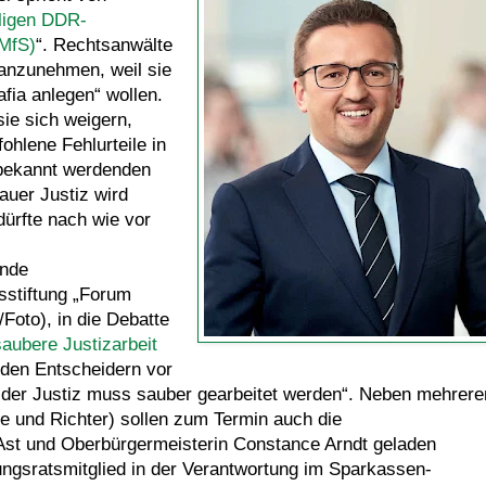
ligen DDR-
(MfS)
“. Rechtsanwälte
 anzunehmen, weil sie
afia anlegen“ wollen.
sie sich weigern,
hlene Fehlurteile in
r bekannt werdenden
auer Justiz wird
dürfte nach wie vor
ende
sstiftung „Forum
oto), in die Debatte
saubere Justizarbeit
t den Entscheidern vor
n der Justiz muss sauber gearbeitet werden“. Neben mehrere
te und Richter) sollen zum Termin auch die
Ast und Oberbürgermeisterin Constance Arndt geladen
ungsratsmitglied in der Verantwortung im Sparkassen-