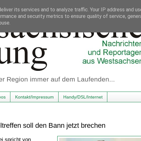
liver its services and to analyze traffic. Your IP address and u
rmance and security metrics to ensure quality of service, gene
buse.
er Region immer auf dem Laufenden...
eos
Kontakt/Impressum
Handy/DSL/Internet
ltreffen soll den Bann jetzt brechen
ei spricht von