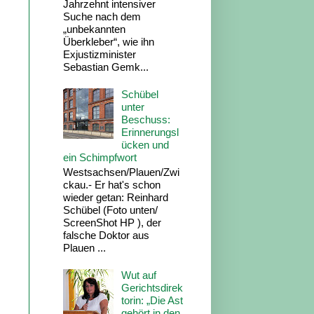
Jahrzehnt intensiver
Suche nach dem
„unbekannten
Überkleber“, wie ihn
Exjustizminister
Sebastian Gemk...
Schübel
unter
Beschuss:
Erinnerungsl
ücken und
ein Schimpfwort
Westsachsen/Plauen/Zwi
ckau.- Er hat's schon
wieder getan: Reinhard
Schübel (Foto unten/
ScreenShot HP ), der
falsche Doktor aus
Plauen ...
Wut auf
Gerichtsdirek
torin: „Die Ast
gehört in den