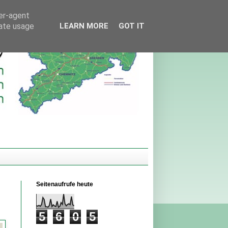
ser-agent
rate usage
LEARN MORE
GOT IT
Seitenaufrufe heute
5
6
0
5