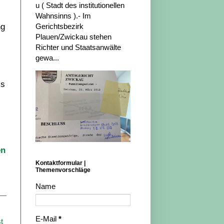
u ( Stadt des institutionellen
Wahnsinns ).- Im
ng
Gerichtsbezirk
Plauen/Zwickau stehen
Richter und Staatsanwälte
gewa...
is
en
Kontaktformular |
Themenvorschläge
Name
E-Mail
*
t