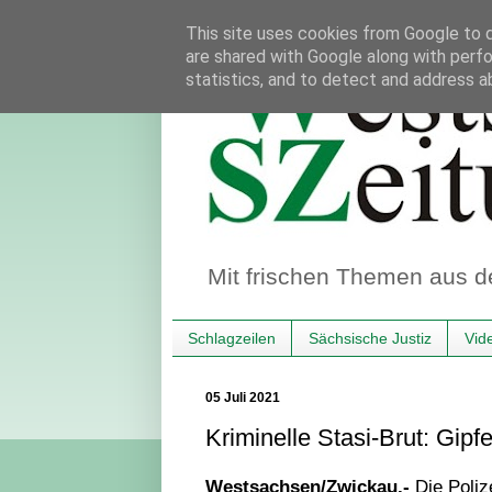
This site uses cookies from Google to de
are shared with Google along with perfo
statistics, and to detect and address a
Mit frischen Themen aus d
Schlagzeilen
Sächsische Justiz
Vid
05 Juli 2021
Kriminelle Stasi-Brut: Gipfe
Westsachsen/Zwickau.-
Die Poliz