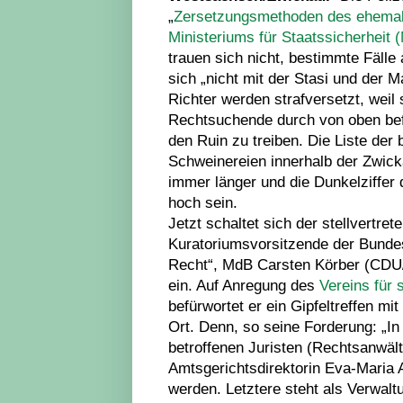
„
Zersetzungsmethoden des ehema
Ministeriums für Staatssicherheit 
trauen sich nicht, bestimmte Fälle
sich „nicht mit der Stasi und der M
Richter werden strafversetzt, weil 
Rechtsuchende durch von oben befo
den Ruin zu treiben. Die Liste de
Schweinereien innerhalb der Zwick
immer länger und die Dunkelziffer 
hoch sein.
Jetzt schaltet sich der stellvertret
Kuratoriumsvorsitzende der Bunde
Recht“, MdB Carsten Körber (CDU/F
ein. Auf Anregung des
Vereins für 
befürwortet er ein Gipfeltreffen mi
Ort. Denn, so seine Forderung: „I
betroffenen Juristen (Rechtsanwäl
Amtsgerichtsdirektorin Eva-Maria 
werden. Letztere steht als Verwalt