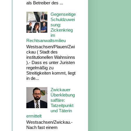
als Betreiber des ...
Gegenseitige
Schuldzuwei
sung:
Zickenkrieg
im
Rechtsanwaltsmilieu
Westsachsen/Plauen/Zwi
ckau ( Stadt des
institutionellen Wahnsinns
).- Dass es unter Juristen
regelmäßig zu
Streitigkeiten kommt, liegt
in de...
Zwickauer
Überklebung
saffäre:
Tatzeitpunkt
und Täterin
ermittelt
Westsachsen/Zwickau.-
Nach fast einem