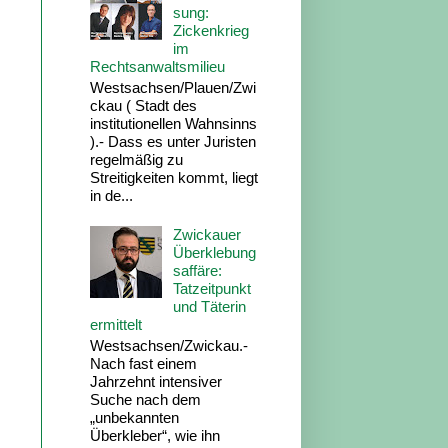
sung:
Zickenkrieg
im
Rechtsanwaltsmilieu
Westsachsen/Plauen/Zwi
ckau ( Stadt des
institutionellen Wahnsinns
).- Dass es unter Juristen
regelmäßig zu
Streitigkeiten kommt, liegt
in de...
Zwickauer
Überklebung
saffäre:
Tatzeitpunkt
und Täterin
ermittelt
Westsachsen/Zwickau.-
Nach fast einem
Jahrzehnt intensiver
Suche nach dem
„unbekannten
Überkleber“, wie ihn