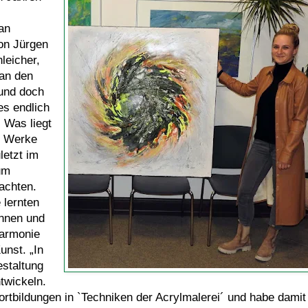
an
on Jürgen
leicher,
an den
 und doch
es endlich
 Was liegt
ie Werke
letzt im
um
rachten.
 lernten
ennen und
Harmonie
unst. „In
estaltung
twickeln.
rtbildungen in `Techniken der Acrylmalerei´ und habe damit