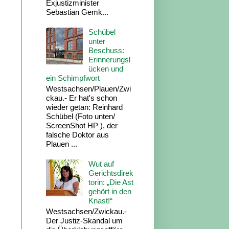
Exjustizminister
Sebastian Gemk...
Schübel
unter
Beschuss:
Erinnerungsl
ücken und
ein Schimpfwort
Westsachsen/Plauen/Zwi
ckau.- Er hat's schon
wieder getan: Reinhard
Schübel (Foto unten/
ScreenShot HP ), der
falsche Doktor aus
Plauen ...
Wut auf
Gerichtsdirek
torin: „Die Ast
gehört in den
Knast!“
Westsachsen/Zwickau.-
Der Justiz-Skandal um