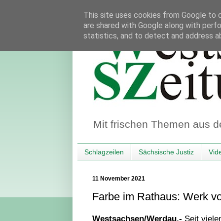
This site uses cookies from Google to de
are shared with Google along with perfo
statistics, and to detect and address a
Mit frischen Themen aus d
Schlagzeilen
Sächsische Justiz
Vid
11 November 2021
Farbe im Rathaus: Werk v
Westsachsen/Werdau.-
Seit viele