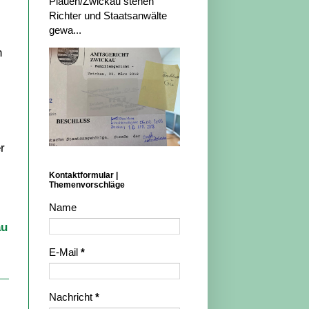
Plauen/Zwickau stehen
Richter und Staatsanwälte
gewa...
n
r
Kontaktformular |
Themenvorschläge
Name
au
E-Mail
*
Nachricht
*