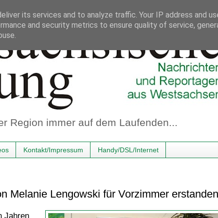
liver its services and to analyze traffic. Your IP address and u
rmance and security metrics to ensure quality of service, gene
buse.
er Region immer auf dem Laufenden...
eos
Kontakt/Impressum
Handy/DSL/Internet
on Melanie Lengowski für Vorzimmer erstande
n Jahren