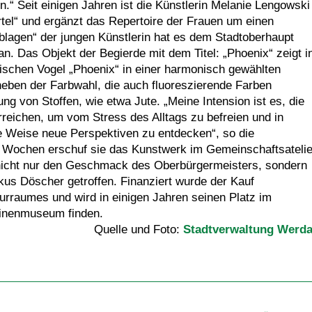
n.“ Seit einigen Jahren ist die Künstlerin Melanie Lengowski
ertel“ und ergänzt das Repertoire der Frauen um einen
blagen“ der jungen Künstlerin hat es dem Stadtoberhaupt
. Das Objekt der Begierde mit dem Titel: „Phoenix“ zeigt i
ischen Vogel „Phoenix“ in einer harmonisch gewählten
eben der Farbwahl, die auch fluoreszierende Farben
zung von Stoffen, wie etwa Jute. „Meine Intension ist es, die
reichen, um vom Stress des Alltags zu befreien und in
e Weise neue Perspektiven zu entdecken“, so die
ei Wochen erschuf sie das Kunstwerk im Gemeinschaftsatelie
 nicht nur den Geschmack des Oberbürgermeisters, sondern
us Döscher getroffen. Finanziert wurde der Kauf
turraumes und wird in einigen Jahren seinen Platz im
inenmuseum finden.
Quelle und Foto:
Stadtverwaltung Werd