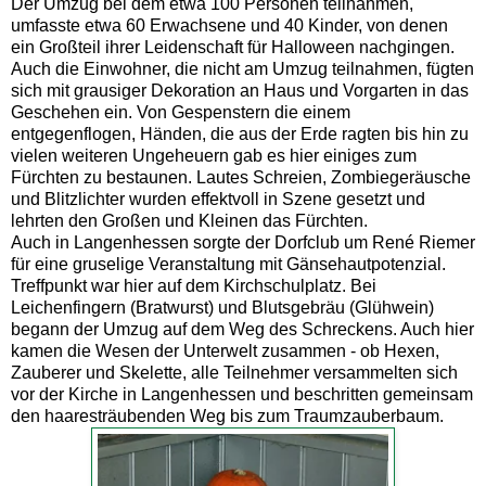
Der Umzug bei dem etwa 100 Personen teilnahmen,
umfasste etwa 60 Erwachsene und 40 Kinder, von denen
ein Großteil ihrer Leidenschaft für Halloween nachgingen.
Auch die Einwohner, die nicht am Umzug teilnahmen, fügten
sich mit grausiger Dekoration an Haus und Vorgarten in das
Geschehen ein. Von Gespenstern die einem
entgegenflogen, Händen, die aus der Erde ragten bis hin zu
vielen weiteren Ungeheuern gab es hier einiges zum
Fürchten zu bestaunen. Lautes Schreien, Zombiegeräusche
und Blitzlichter wurden effektvoll in Szene gesetzt und
lehrten den Großen und Kleinen das Fürchten.
Auch in Langenhessen sorgte der Dorfclub um René Riemer
für eine gruselige Veranstaltung mit Gänsehautpotenzial.
Treffpunkt war hier auf dem Kirchschulplatz. Bei
Leichenfingern (Bratwurst) und Blutsgebräu (Glühwein)
begann der Umzug auf dem Weg des Schreckens. Auch hier
kamen die Wesen der Unterwelt zusammen - ob Hexen,
Zauberer und Skelette, alle Teilnehmer versammelten sich
vor der Kirche in Langenhessen und beschritten gemeinsam
den haaresträubenden Weg bis zum Traumzauberbaum.