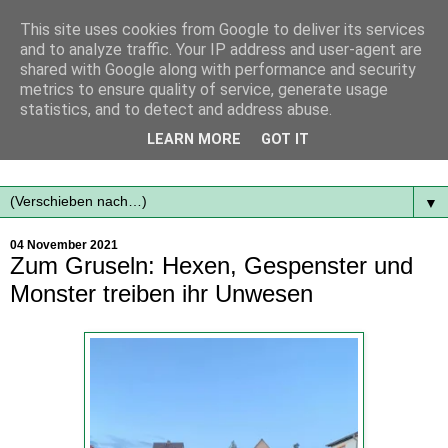
This site uses cookies from Google to deliver its services
and to analyze traffic. Your IP address and user-agent are
shared with Google along with performance and security
metrics to ensure quality of service, generate usage
statistics, and to detect and address abuse.
Mit frischen Themen aus der Region immer auf dem
LEARN MORE
GOT IT
Laufenden...
▼
04 November 2021
Zum Gruseln: Hexen, Gespenster und
Monster treiben ihr Unwesen