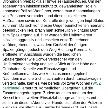
Drohungen (verpackt als Hinweise) ausgestoßen. Um den
sogenannten Infektionsschutz zu gewährleisten, so ein
anonymer Polizei-Wortführer, werde man Ansammlungen
von Personen verhindern und diese polizeilichen
Maßnahmen sowie der Kontrolle des jeweiligen Impf-Status
zuführen. Da sich von diesen Ungeheuerlichkeiten niemand
beeindrucken ließ, brach man schließlich Richtung Dom
zum Spaziergang auf. Hier wurden die Uniformierten
plötzlich aggressiv und kesselten erste Teilnehmer
vorübergehend ein, was dem Großteil der übrigen
Spaziergänger jedoch den Weg Richtung Kornmarkt
eröffnete. Im Anschluss wurden die friedlichen
Spaziergänger wie Schwerverbrecher von den
Uniformierten verfolgt und schließlich auf der Höhe der
Grünhainer Kapelle von Einsatzwagen und
Knüppelkommandos wie Vieh zusammengepfercht.
Nachdem man die Sicht nach außen durch Einsatzwagen
verstellt hatte, kam es, wie bereits vor zwei Wochen (
WSZ
berichtete
), erneut zu körperlichen Übergriffen auf die
Zusammengedrängten. Zudem tauchten rund um den
Kessel immer weitere Einsatzfahrzeuge auf. Insgesamt
sollen an diesem Abend vier Hundertschaften der Polizei in
Zwickau, vor allem aus Leipzig herangekarrt, im Einsatz