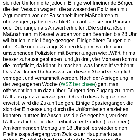
sich der Uniformierte jedoch. Einige wohlmeinende Bürger,
die den Versuch wagten, die anwesenden Polizisten mit
Argumenten von der Falschheit ihrer Maßnahmen zu
überzeugen, gaben es schließlich auf, als sie nur Phrasen
oder Drohungen als Antwort erhielten. Die schikanösen
Maßnahmen im Kessel wurden von den Beamten bis 23 Uhr
willkürlich in die Länge gezogen. Einige ältere Bürger, die
über Kälte und das lange Stehen klagten, wurden von
umstehenden Polizisten mit Bemerkungen wie: „Wärt ihr mal
besser zuhause geblieben“ und „In drei, vier Monaten kommt
die Impfpflicht, da könnt ihr machen, was ihr wollt“ verhöhnt.
Das Zwickauer Rathaus war an diesem Abend vorsorglich
verriegelt und verrammelt worden. Nach der Abriegelung in
der vergangenen Woche (
WSZ berichtete
) geht man
offensichtlich nun dazu über, Bürgern den Zugang zu ihrem
Rathaus ganz zu verweigern. Ob sich dies als gute Idee
erweist, wird die Zukunft zeigen. Einige Spaziergänger, die
sich der Einkesselung durch die Uniformierten entziehen
konnten, nutzten im Anschluss die Gelegenheit, vor dem
Rathaus Lichter für die Freiheit zu entzünden (Foto oben).
Am kommenden Montag um 18 Uhr soll es wieder einen
Freiheitsspaziergang vom Zwickauer Hauptmarkt aus