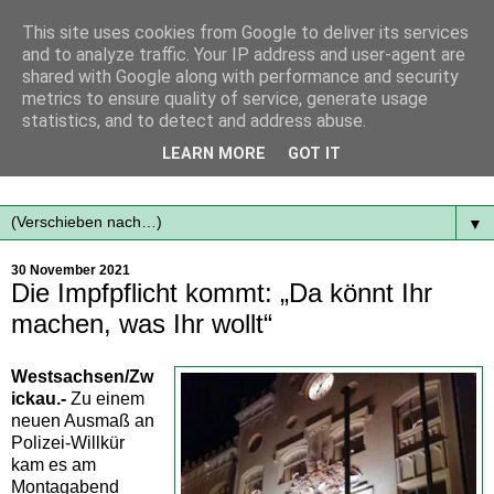
This site uses cookies from Google to deliver its services
and to analyze traffic. Your IP address and user-agent are
shared with Google along with performance and security
metrics to ensure quality of service, generate usage
statistics, and to detect and address abuse.
Mit frischen Themen aus der Region immer auf dem
LEARN MORE
GOT IT
Laufenden...
▼
30 November 2021
Die Impfpflicht kommt: „Da könnt Ihr
machen, was Ihr wollt“
Westsachsen/Zw
ickau.-
Zu einem
neuen Ausmaß an
Polizei-Willkür
kam es am
Montagabend